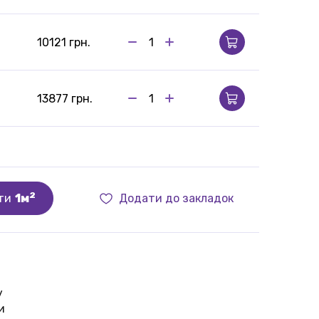
10121 грн.
13877 грн.
2
ти
1м
Додати до закладок
у
и