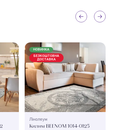
НОВИНКА
НОВИ
БЕЗКОШТОВНА
БЕЗК
ДОСТАВКА
ДО
Лінолеум
Ліноле
2
Килим BEENOM 1014-0125
Килим