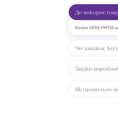
Де використову
Килим HERA PM17A wh
Чи заважає Кил
Рекомендуємо перев
Звідки виробник
Країна виробництва 
Як правильно в
Повернення можливе
Виміряйте довжину п
враховуйте ширину 
безкоштовно.