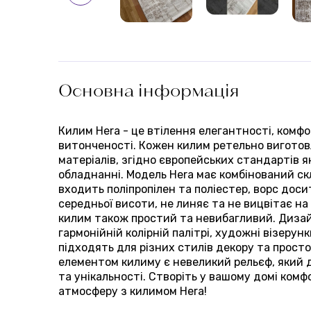
Основна інформація
Килим Hera - це втілення елегантності, комф
витонченості. Кожен килим ретельно виготовл
матеріалів, згідно європейських стандартів я
обладнанні. Модель Hera має комбінований ск
входить поліпропілен та поліестер, ворс доси
середньої висоти, не линяє та не вицвітає на
килим також простий та невибагливий. Диза
гармонійній колірній палітрі, художні візерун
підходять для різних стилів декору та просто
елементом килиму є невеликий рельєф, який 
та унікальності. Створіть у вашому домі ком
атмосферу з килимом Hera!