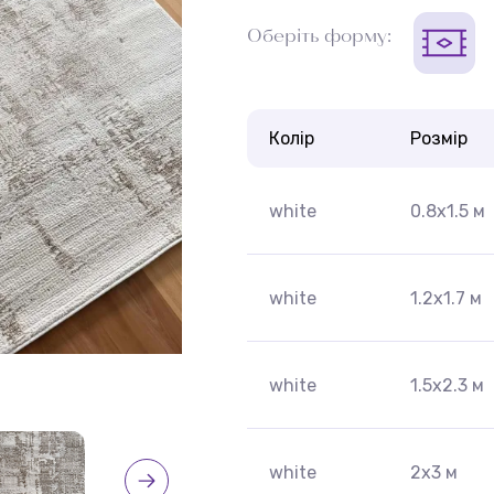
Оберіть форму:
Колір
Розмір
white
0.8x1.5 м
white
1.2x1.7 м
white
1.5х2.3 м
white
2х3 м