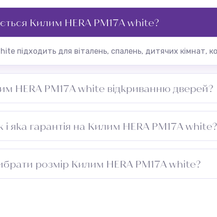
ється Килим HERA PM17A white?
ite підходить для віталень, спалень, дитячих кімнат, к
им HERA PM17A white відкриванню дверей?
ірити зазор під дверима перед встановленням.
 і яка гарантія на Килим HERA PM17A white
— Молдова. На всі товари надається гарантія від завод
ибрати розмір Килим HERA PM17A white?
 протягом 14 днів за умови збереження товарного вигля
риміщення та додайте 5–10 см із кожного боку для підг
проходу. Зверніться до менеджера — підберемо оптимал