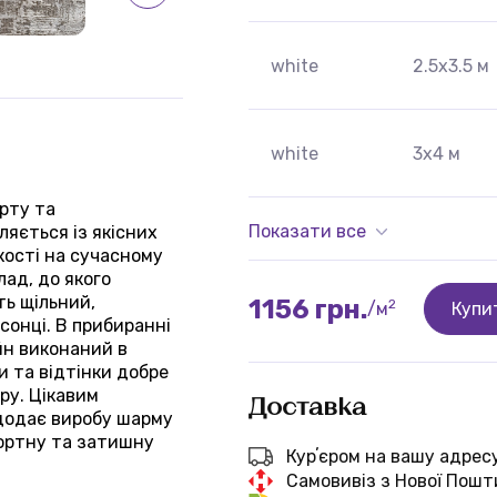
white
2.5х3.5 м
white
3х4 м
орту та
Показати все
яється із якісних
кості на сучасному
лад, до якого
ть щільний,
1156 грн.
2
/м
Купи
 сонці. В прибиранні
йн виконаний в
ки та відтінки добре
ру. Цікавим
Доставка
додає виробу шарму
фортну та затишну
Курʼєром на вашу адрес
Самовивіз з Нової Пошт