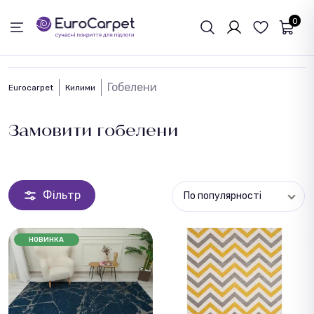
ЗВОРОТНІЙ ЗВЯЗОК
0
Гобелени
Eurocarpet
Килими
Замовити гобелени
Фільтр
По популярності
НОВИНКА