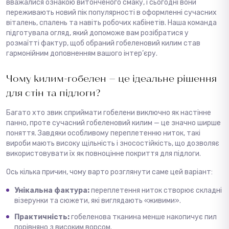
вважалися ознакою витонченого смаку, і сьогодні вони
переживають новий пік популярності в оформленні сучасних
віталень, спалень та навіть робочих кабінетів. Наша команда
підготувала огляд, який допоможе вам розібратися у
розмаїтті фактур, щоб обраний гобеленовий килим став
гармонійним доповненням вашого інтер’єру.
Чому килим-гобелен — це ідеальне рішення
для стін та підлоги?
Багато хто звик сприймати гобелени виключно як настінне
панно, проте сучасний гобеленовий килим — це значно ширше
поняття. Завдяки особливому переплетенню ниток, такі
вироби мають високу щільність і зносостійкість, що дозволяє
використовувати їх як повноцінне покриття для підлоги.
Ось кілька причин, чому варто розглянути саме цей варіант:
Унікальна фактура:
переплетення ниток створює складні
візерунки та сюжети, які виглядають «живими».
Практичність:
гобеленова тканина менше накопичує пил
порівняно з високим ворсом.