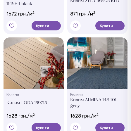
Килим ZELA 116905 RED
114284 black
2
2
1672 грн./м
871 грн./м
Купити
Купити
Килими
Килими
Килим ALMINA 148401
Килим LODA 139715
grey
2
2
1628 грн./м
1628 грн./м
Купити
Купити