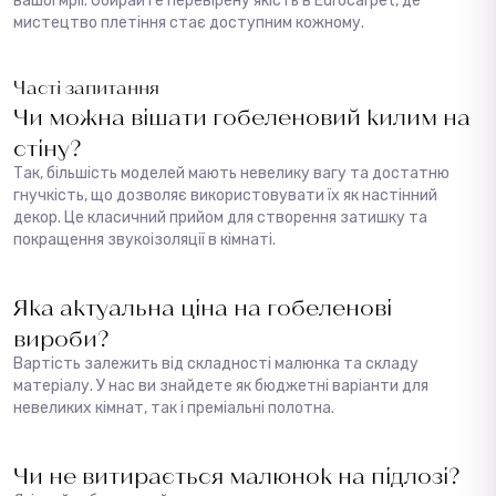
вашої мрії. Обирайте перевірену якість в Eurocarpet, де
мистецтво плетіння стає доступним кожному.
Часті запитання
Чи можна вішати гобеленовий килим на
стіну?
Так, більшість моделей мають невелику вагу та достатню
гнучкість, що дозволяє використовувати їх як настінний
декор. Це класичний прийом для створення затишку та
покращення звукоізоляції в кімнаті.
Яка актуальна ціна на гобеленові
вироби?
Вартість залежить від складності малюнка та складу
матеріалу. У нас ви знайдете як бюджетні варіанти для
невеликих кімнат, так і преміальні полотна.
Чи не витирається малюнок на підлозі?