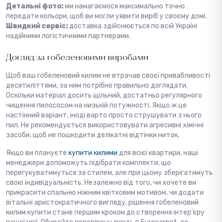
Детальні фото:
ми намагаємося максимально точно
передати кольори, щоб ви могли уявити виріб у своєму домі.
Швидкий сервіс:
доставка здійснюється по всій Україні
надійними логістичними партнерами.
Догляд за гобеленовими виробами
Щоб ваш гобеленовий килим не втрачав своєї привабливості
десятиліттями, за ним потрібно правильно доглядати.
Оскільки матеріал досить щільний, достатньо регулярного
чищення пилососом на низькій потужності. Якщо ж це
настінний варіант, іноді варто просто струшувати з нього
пил. Не рекомендується використовувати агресивні хімічні
засоби, щоб не пошкодити делікатні відтінки ниток.
Якщо ви плануєте
купити килими
для всієї квартири, наші
менеджери допоможуть підібрати комплекти, що
перегукуватимуться за стилем, але при цьому зберігатимуть
свою індивідуальність. Незалежно від того, чи хочете ви
прикрасити спальню ніжним квітковим мотивом, чи додати
вітальні аристократичного вигляду, рішення гобеленовий
килим купити стане першим кроком до створення інтер’єру