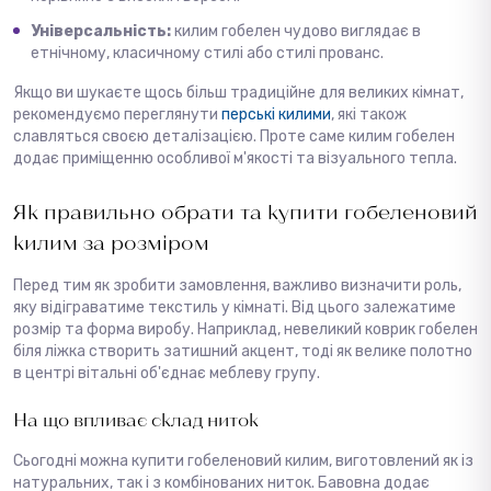
Універсальність:
килим гобелен чудово виглядає в
етнічному, класичному стилі або стилі прованс.
Якщо ви шукаєте щось більш традиційне для великих кімнат,
рекомендуємо переглянути
перські килими
, які також
славляться своєю деталізацією. Проте саме килим гобелен
додає приміщенню особливої м'якості та візуального тепла.
Як правильно обрати та купити гобеленовий
килим за розміром
Перед тим як зробити замовлення, важливо визначити роль,
яку відіграватиме текстиль у кімнаті. Від цього залежатиме
розмір та форма виробу. Наприклад, невеликий коврик гобелен
біля ліжка створить затишний акцент, тоді як велике полотно
в центрі вітальні об'єднає меблеву групу.
На що впливає склад ниток
Сьогодні можна купити гобеленовий килим, виготовлений як із
натуральних, так і з комбінованих ниток. Бавовна додає