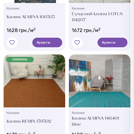
Килими
Килими
Сучасний килим LOTUS
Килим ALMINA 108503
114207
2
2
1628 грн./м
1672 грн./м
Купити
Купити
НОВИНКА
Килими
Килими
Килим ALMINA 148401
Килим REMIX 139302
blue
2
2