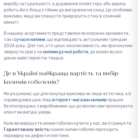
виробу натуральності, а додавання поліестеру або акрилу
робить його більш стійким до вигорання на сонці. Це особливо
важливо, якщо ви плануєте прикрасити стіну в сонячній
кімнаті.
В нашому асортименті представлені як класичні орнаменти,
так і
сучасні килими
, що відповідають актуальним трендам
2026 року. Для тих, хто цінує ексклюзивність, ми пропонуємо
звернути увагу на
килими ручної роботи
, де кожен вузол
дихає майстерністю творця.
Де в Україні найкраща вартість та вибір
килимів гобеленів?
Ми розуміємо, що для покупця важлива не лише естетика, а й
справедлива ціна. Наш
інтернет-магазин килимів
працює
безпосередньо з виробниками, що дозволяє нам пропонувати
клієнтам вигідні умови.
Коли ви вирішуєте килим гобелен купити у нас, ви отримуєте:
Гарантовану якість:
кожен килим гобелен проходить
перевірку на дефекти плетіння.