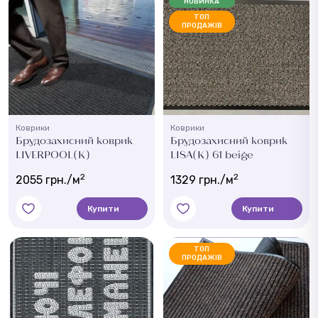
НОВИНКА
ТОП
ПРОДАЖІВ
Коврики
Коврики
Брудозахисний коврик
Брудозахисний коврик
LIVERPOOL(K)
LISA(K) 61 beige
2
2
2055 грн./м
1329 грн./м
Купити
Купити
ТОП
ПРОДАЖІВ