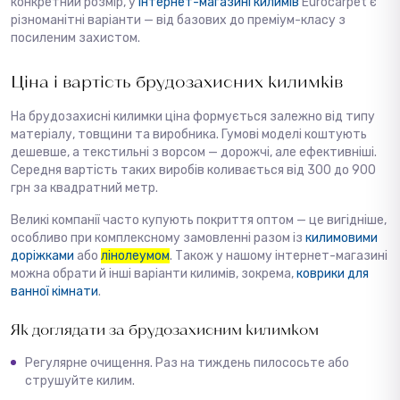
конкретний розмір, у
інтернет-магазині килимів
Eurocarpet є
різноманітні варіанти — від базових до преміум-класу з
посиленим захистом.
Ціна і вартість брудозахисних килимків
На брудозахисні килимки ціна формується залежно від типу
матеріалу, товщини та виробника. Гумові моделі коштують
дешевше, а текстильні з ворсом — дорожчі, але ефективніші.
Середня вартість таких виробів коливається від 300 до 900
грн за квадратний метр.
Великі компанії часто купують покриття оптом — це вигідніше,
особливо при комплексному замовленні разом із
килимовими
доріжками
або
лінолеумом
. Також у нашому інтернет-магазині
можна обрати й інші варіанти килимів, зокрема,
коврики для
ванної кімнати
.
Як доглядати за брудозахисним килимком
Регулярне очищення. Раз на тиждень пилососьте або
струшуйте килим.