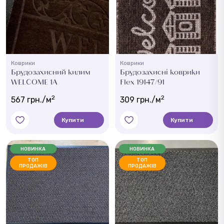
Коврики
Коврики
Брудозахисний килим
Брудозахисні коврики
WELCOME 1A
Flex 19147/91
2
2
567 грн./м
309 грн./м
Купити
Купити
НОВИНКА
НОВИНКА
ТОП
ТОП
ПРОДАЖІВ
ПРОДАЖІВ