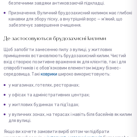
безпечними завдяки антиковзаючій підкладці.
Призначення. Вуличний брудозахисний килимок має глибокі
канавки для збору піску, а внутрішній ворс — м’який, що
забезпечує завершення очищення.
Де застосовуються брудозахисні килими
Щоб запобігти занесенню пилу з вулиці, у житлових
приміщеннях встановлюють брудозахисний килим. Чистий
вхід створює позитивне враження як для клієнтів, так і для
співробітників і є обов’язковим елементом іміджу бізнес-
середовища. Такі
коврики
широко використовують:
у магазинах, готелях, ресторанах;
у офісах та адміністративних центрах;
у житлових будинках та під’їздах;
у вуличних зонах, на терасах і навіть біля басейнів як килим
для вулиці.
Якщо ви хочете замовити виріб оптом чи підібрати