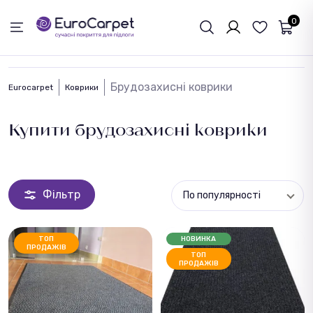
ЗВОРОТНІЙ ЗВЯЗОК
0
Брудозахисні коврики
Eurocarpet
Коврики
Купити брудозахисні коврики
Фільтр
По популярності
ТОП
НОВИНКА
ПРОДАЖІВ
ТОП
ПРОДАЖІВ