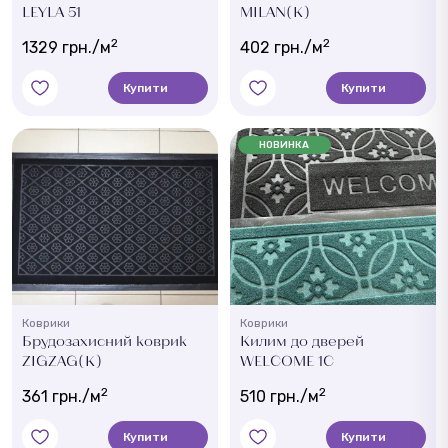
LEYLA 51
MILAN(K)
2
2
1329 грн./м
402 грн./м
Купити
Купити
НОВИНКА
Коврики
Коврики
Брудозахисний коврик
Килим до дверей
ZIGZAG(K)
WELCOME 1C
2
2
361 грн./м
510 грн./м
Купити
Купити