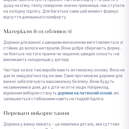
душу на м’яку теплу поверхню значно приємніше, ніж ступати
на холодну підлогу. Для багатьох саме цей момент формує
відчуття домашнього комфорту.
Матеріали й особливості
Доріжки для ванної з швидким висиханням виготовляються зі
стійких до вологи матеріалів. Вони добре зберігають форму,
не бояться частого прання чи чищення, швидко сохнуть і не
викликають складнощів у догляді.
Частіше за все такі вироби мають антиковзку основу. Вона не
дає їм зміщуватися під ногами. Саме протиковзкі доріжки для
ванної забезпечують максимальну безпеку. Вони будуть
незамінними в домі, де є діти чи літні люди. Наприклад,
відмінним вибором стануть
доріжки на латексній основі
, які
залишаються стабільними навіть на гладкій підлозі.
Переваги використання
Доріжка у ванну кімнату – це невелика деталь, яка суттєво