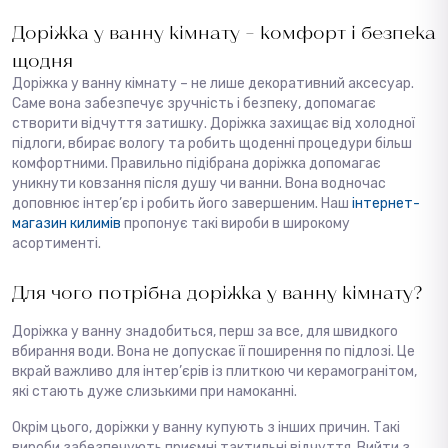
Доріжка у ванну кімнату – комфорт і безпека
щодня
Доріжка у ванну кімнату – не лише декоративний аксесуар.
Саме вона забезпечує зручність і безпеку, допомагає
створити відчуття затишку. Доріжка захищає від холодної
підлоги, вбирає вологу та робить щоденні процедури більш
комфортними. Правильно підібрана доріжка допомагає
уникнути ковзання після душу чи ванни. Вона водночас
доповнює інтер’єр і робить його завершеним. Наш
інтернет-
магазин килимів
пропонує такі вироби в широкому
асортименті.
Для чого потрібна доріжка у ванну кімнату?
Доріжка у ванну знадобиться, перш за все, для швидкого
вбирання води. Вона не допускає її поширення по підлозі. Це
вкрай важливо для інтер’єрів із плиткою чи керамогранітом,
які стають дуже слизькими при намоканні.
Окрім цього, доріжки у ванну купують з інших причин. Такі
вироби забезпечують приємні тактильні відчуття. Вийти з