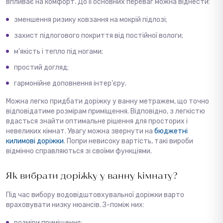
впливає на комфорт. До її основних переваг можна віднести:
зменшення ризику ковзання на мокрій підлозі;
захист підлогового покриття від постійної вологи;
м’якість і тепло під ногами;
простий догляд;
гармонійне доповнення інтер’єру.
Можна легко придбати доріжку у ванну метражем, що точно
відповідатиме розмірам приміщення. Відповідно, з легкістю
вдасться знайти оптимальне рішення для просторих і
невеликих кімнат. Увагу можна звернути на
бюджетні
килимові доріжки
. Попри невисоку вартість, такі вироби
відмінно справляються зі своїми функціями.
Як вибрати доріжку у ванну кімнату?
Під час вибору водовідштовхувальної доріжки варто
враховувати низку нюансів. З-поміж них:
розміри приміщення;