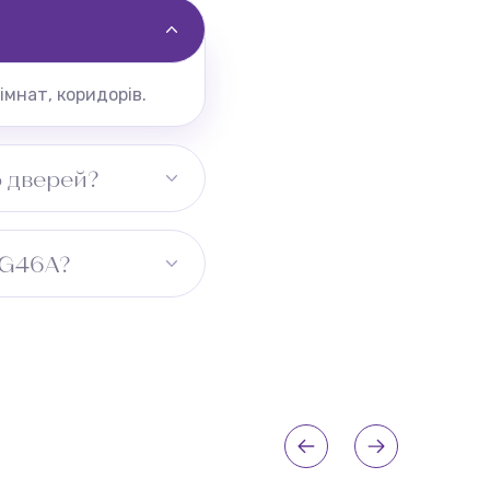
мнат, коридорів.
 дверей?
JG46A?
ону. Для коридору
ьний розмір