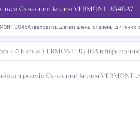
ується Сучасний килим VERMONT JG46A?
ONT JG46A підходить для віталень, спалень, дитячих кі
часний килим VERMONT JG46A відкриванню
ірити зазор під дверима перед встановленням.
вибрати розмір Сучасний килим VERMONT 
риміщення та додайте 5–10 см із кожного боку для підг
проходу. Зверніться до менеджера — підберемо оптимал