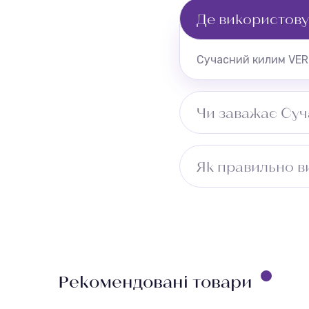
Де використов
Сучасний килим VERM
Чи заважає Су
Рекомендуємо перев
Як правильно 
Виміряйте довжину п
враховуйте ширину 
безкоштовно.
Рекомендовані товари