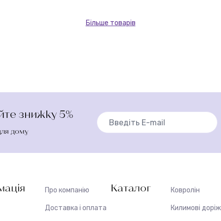
Більше товарів
айте знижку 5%
для дому
мація
Каталог
Про компанію
Ковролін
Доставка і оплата
Килимові дорі