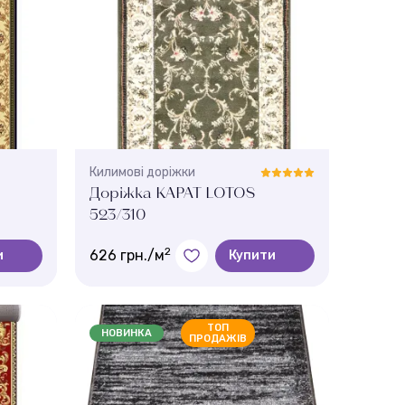
Висота ворсу:
3 мм
Килимові доріжки
Доріжка КАРАТ LOTOS
523/310
2
626 грн./м
и
Купити
Колір:
green
ТОП
НОВИНКА
ПРОДАЖІВ
Ширина, м.:
2 , 2.5 , 1.5 , 0.8 , 1.2
Висота ворсу:
9 мм