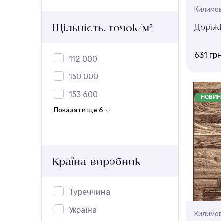
Килимов
Щільність, точок/м²
Доріжк
631 гр
112 000
150 000
Ширина, 
153 600
0.95 , 0.7
НОВИН
Висота 
Показати ще 6
7,5 мм
Країна-виробник
Туреччина
Україна
Килимов