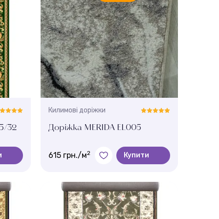
Килимові доріжки
5/32
Доріжка MERIDA EL005
2
615 грн./м
и
Купити
Колір:
mramor
Ширина, м.:
1.5 м , 1.2 м , 0.8 м