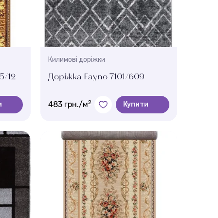
Килимові доріжки
5/12
Доріжка Fayno 7101/609
2
483 грн./м
и
Купити
Ширина, м.:
1 , 1.5 , 0.8
Висота ворсу:
8 мм