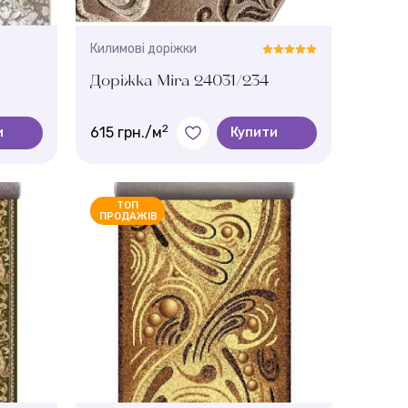
Килимові доріжки
Доріжка Mira 24031/234
2
615 грн./м
и
Купити
Ширина, м.:
45
1 , 2 , 4 , 1.5 , 0.8 , 1.2 , 0.9
ТОП
ПРОДАЖІВ
Висота ворсу:
6 мм