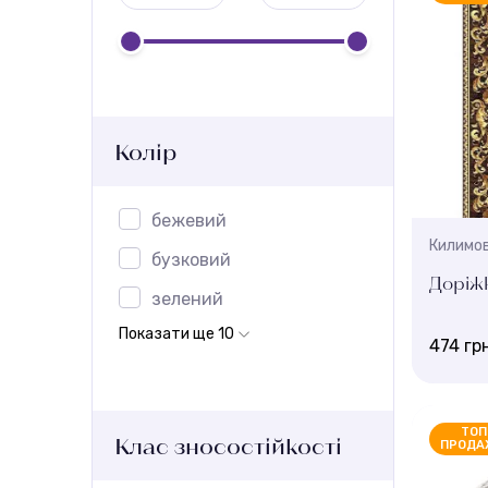
Колір
бежевий
Килимов
бузковий
Доріж
зелений
Показати ще 10
474 гр
Колір:
Бежеви
ТОП
Клас зносостійкості
ПРОДА
Ширина, 
1 , 2 , 2.5