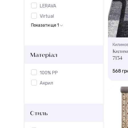
LERAVA
Virtual
Показати ще 1
Килимов
Килим
Матеріал
7134
568 гр
100% PP
Акрил
Колір:
690
Ширина, 
4 м , 2 м 
3 м
Стиль
Висота 
8 мм