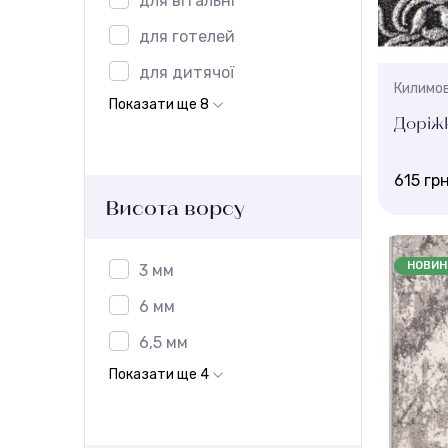
для вітальні
для готелей
для дитячої
Килимов
Показати ще 8
Доріжк
615 гр
Висота ворсу
Ширина, 
1 , 3 , 4 ,
НОВИН
3 мм
Висота 
6 мм
6 мм
6,5 мм
Показати ще 4