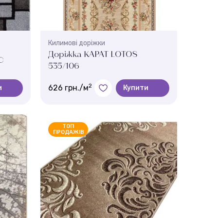
Килимові доріжки
Доріжка КАРАТ LOTOS
C
535/106
2
626 грн./м
и
Купити
Колір:
Бежевий
ТОП
ПРОДАЖІВ
Ширина, м.:
2 , 3 , 2.5 , 1.5 , 0.8 , 1.2 , 1.1
Висота ворсу:
9 мм