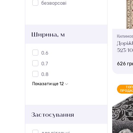
безворсові
Ширина, м
Килимов
Доріж
523/1
0.6
0.7
626 гр
0.8
Колір:
Показати ще 12
beige
ТОП
ПРОДА
Ширина, 
3 , 2.5 , 1
Висота 
9 мм
Застосування