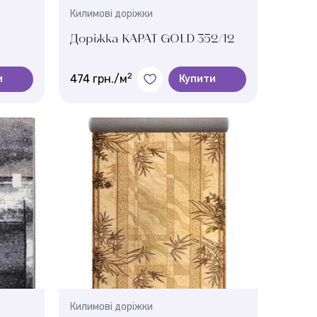
Килимові доріжки
Доріжка КАРАТ GOLD 352/12
2
474 грн./м
и
Купити
Колір:
Бежевий
Ширина, м.:
1 , 3 , 3.5 , 4 , 0.9
Висота ворсу:
6,5 мм
Килимові доріжки