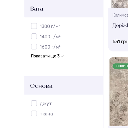
Вага
Килимов
Доріжк
1300 г/м²
1400 г/м²
631 гр
1600 г/м²
Показати ще 3
Ширина, 
1.45 , 2.
НОВИН
Висота 
7,5 мм
Основа
джут
ткана