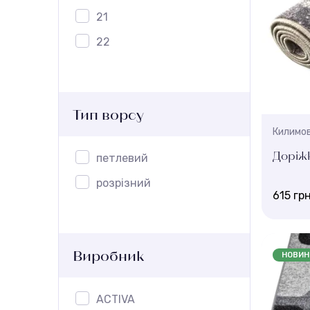
Висота 
21
6,5 мм
22
Тип ворсу
Килимов
Доріжк
петлевий
розрізний
615 гр
Ширина, 
1 , 2 , 3 ,
Виробник
НОВИН
Висота 
6 мм
ACTIVA