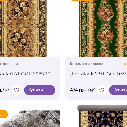
і доріжки
Килимові доріжки
ка КАРАТ GOLD 235/12
Доріжка КАРАТ GOLD 23
2
2
н./м
474 грн./м
Купити
Купит
Колір:
й
Зелений
ЖІВ
м.:
Ширина, м.:
 , 1.5 , 0.8 , 0.6
1 , 2 , 1.5 , 0.8