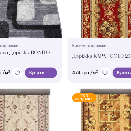
і доріжки
Килимові доріжки
ова Доріжка BONITO
Доріжка КАРАТ GOLD 23
2
2
н./м
474 грн./м
Купити
Купит
Колір:
Червоний
ТОП
ПРОДАЖІВ
м.:
Ширина, м.:
, 1.5 м , 1.2 м , 0.8 м , 2.5 м , 1 м ,
2 , 0.7
Висота ворсу:
ворсу:
6,5 мм