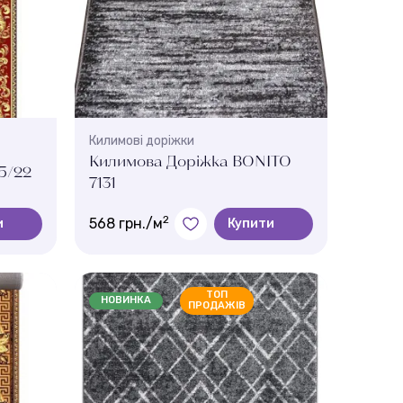
Килимові доріжки
Килимова Доріжка BONITO
5/22
7131
2
568 грн./м
и
Купити
Колір:
619
ТОП
НОВИНКА
ПРОДАЖІВ
Ширина, м.:
4 м , 3 м , 0.8 м , 2.5 м , 1 м
Висота ворсу:
8 мм