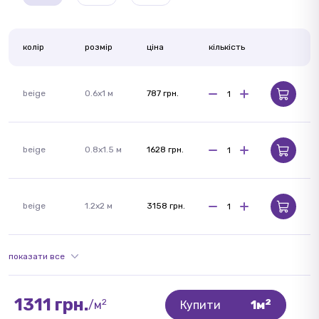
колір
розмір
ціна
кількість
beige
0.6х1 м
787 грн.
beige
0.8x1.5 м
1628 грн.
beige
1.2x2 м
3158 грн.
показати все
1311 грн.
2
2
/м
Купити
1м