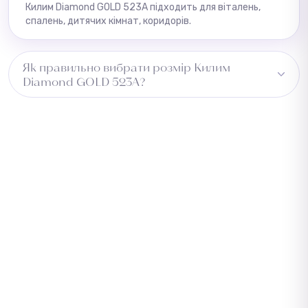
Килим Diamond GOLD 523A підходить для віталень,
спалень, дитячих кімнат, коридорів.
Як правильно вибрати розмір Килим
Diamond GOLD 523A?
Виміряйте довжину приміщення та додайте 5–10 см із
кожного боку для підгону. Для коридору враховуйте
ширину проходу. Зверніться до менеджера —
підберемо оптимальний розмір безкоштовно.