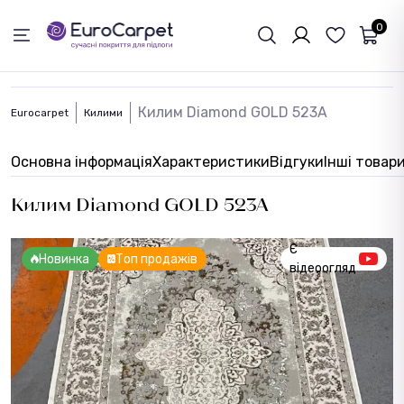
ЗВОРОТНІЙ ЗВЯЗОК
0
Килим Diamond GOLD 523A
Eurocarpet
Килими
Основна інформація
Характеристики
Відгуки
Інші товар
Килим Diamond GOLD 523A
Є
Новинка
Топ продажів
відеоогляд