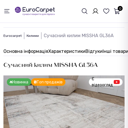
ЗВОРОТНІЙ ЗВЯЗОК
0
Сучасний килим MISSHA GL36A
Eurocarpet
Килими
Основна інформація
Характеристики
Відгуки
Інші товар
Сучасний килим MISSHA GL36A
Є
Новинка
Топ продажів
відеоогляд