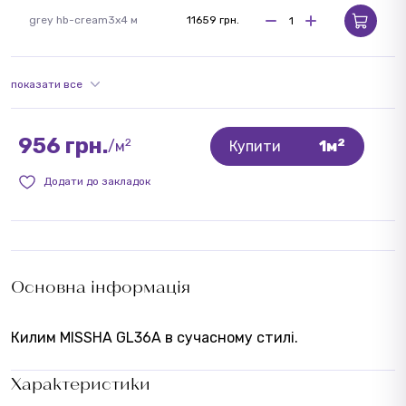
grey hb-cream
3x4 м
11659 грн.
показати все
956 грн.
2
2
/м
Купити
1м
Додати до закладок
Основна інформація
Килим MISSHA GL36A в сучасному стилі.
Характеристики