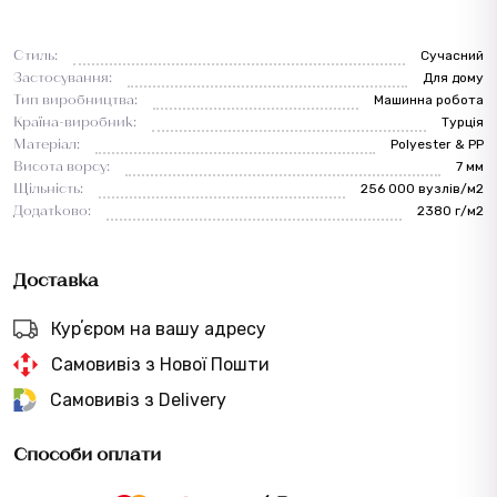
Стиль:
Сучасний
Застосування:
Для дому
Тип виробництва:
Машинна робота
Країна-виробник:
Турція
Матеріал:
Polyester & PP
Висота ворсу:
7 мм
Щільність:
256 000 вузлів/м2
Додатково:
2380 г/м2
Доставка
Курʼєром на вашу адресу
Самовивіз з Нової Пошти
Самовивіз з Delivery
Способи оплати