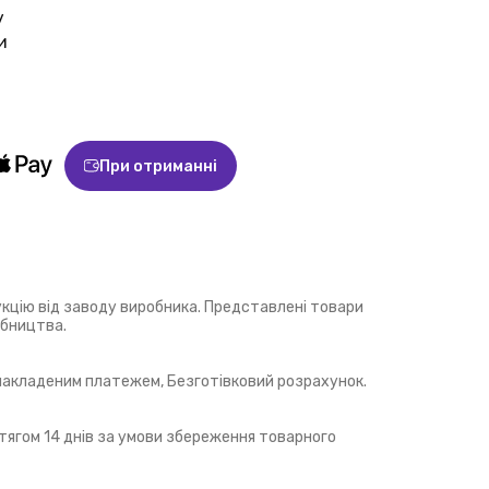
у
и
При отриманні
укцію від заводу виробника. Представлені товари
обництва.
 накладеним платежем, Безготівковий розрахунок.
ягом 14 днів за умови збереження товарного