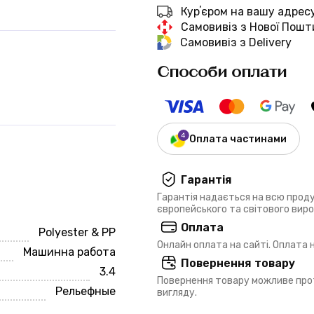
Курʼєром на вашу адрес
Самовивіз з Нової Пошт
Самовивіз з Delivery
Способи оплати
Оплата частинами
Гарантія
Гарантія надається на всю прод
європейського та світового вир
Оплата
Polyester & PP
Онлайн оплата на сайті. Оплата
Машинна работа
Повернення товару
3.4
Повернення товару можливе прот
Рельефные
вигляду.