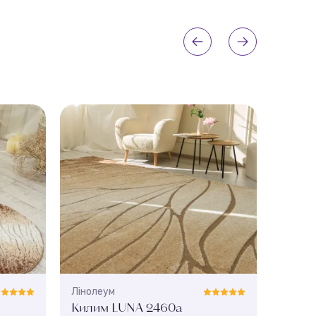
Лінолеум
Ліноле
Килим LUNA 2460a
Кили