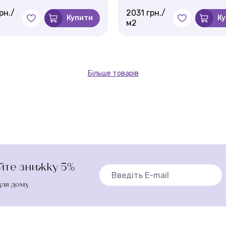
рн./
2031 грн./
Купити
К
м2
Більше товарів
айте знижку 5%
для дому