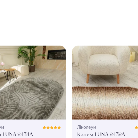
ум
Лінолеум
 LUNA 2434A
Килим LUNA 2432A