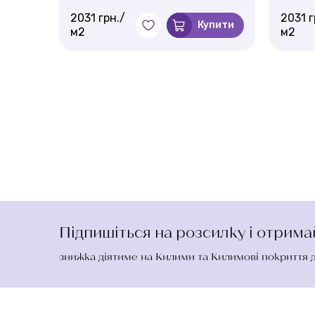
2031 грн./
2031 г
Купити
м2
м2
пити
Підпишіться на розсилку і отрим
знижка діятиме на Килими та Килимові покриття 