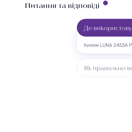
Питання та відповіді
Де використову
Килим LUNA 2453A P.
Як правильно в
Виміряйте довжину п
враховуйте ширину 
безкоштовно.