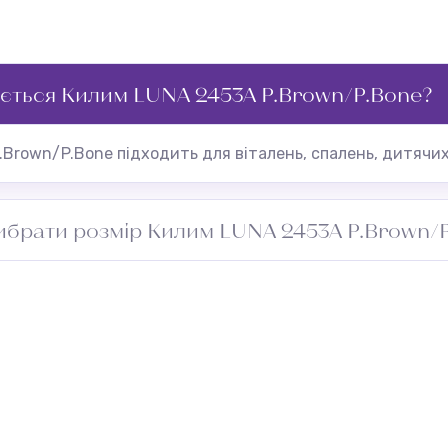
ється Килим LUNA 2453A P.Brown/P.Bone?
Brown/P.Bone підходить для віталень, спалень, дитячих 
ибрати розмір Килим LUNA 2453A P.Brown/
риміщення та додайте 5–10 см із кожного боку для підг
проходу. Зверніться до менеджера — підберемо оптимал