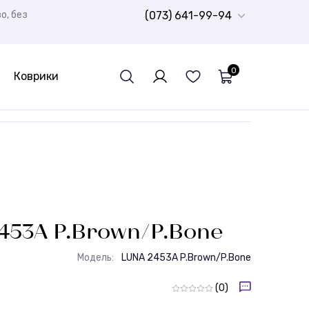
о, без
(073) 641-99-94
0
Коврики
Дитячий ковролін
Ворсисті доріжки Шеггі
Шкури натуральні
Спортивний лінолеум
Гумова плитка
РОЗПРОДАЖ
Дитячі
Бюджетні килими
Доріжки для ванної кімнати
Стрижені килими
Дитячі килими
453A P.Brown/P.Bone
Модель:
LUNA 2453A P.Brown/P.Bone
(0)