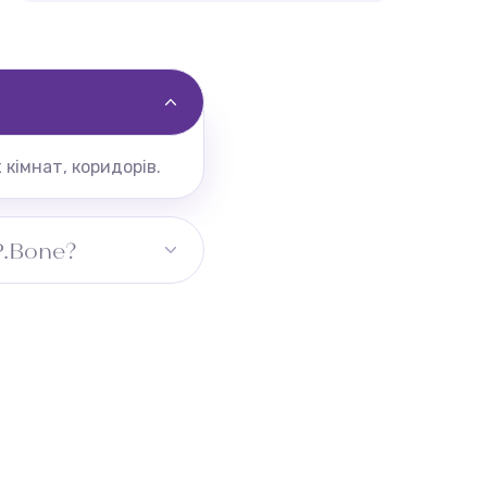
кімнат, коридорів.
P.Bone?
ону. Для коридору
ьний розмір