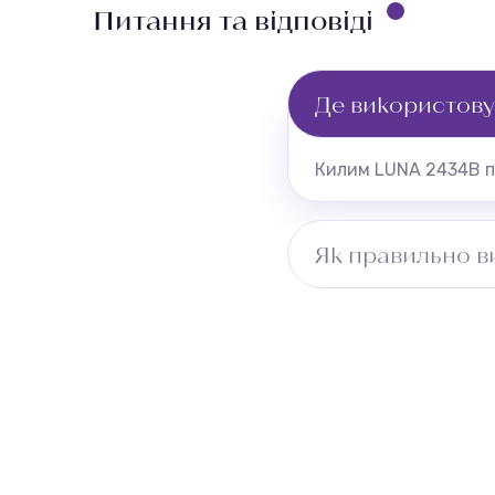
Питання та відповіді
Де використов
Килим LUNA 2434B пі
Як правильно в
Виміряйте довжину п
враховуйте ширину 
безкоштовно.