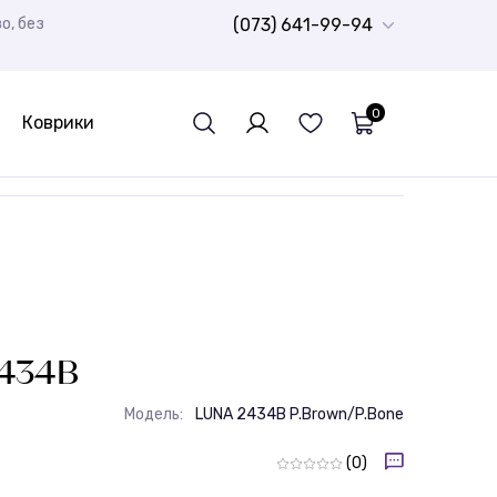
о, без
(073) 641-99-94
0
Коврики
Дитячий ковролін
Ворсисті доріжки Шеггі
Шкури натуральні
Спортивний лінолеум
Гумова плитка
РОЗПРОДАЖ
Дитячі
Бюджетні килими
Доріжки для ванної кімнати
Стрижені килими
Дитячі килими
434B
Модель:
LUNA 2434B P.Brown/P.Bone
(0)