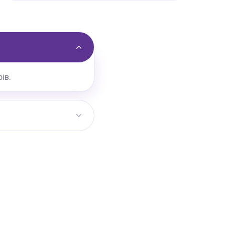
ів.
ону. Для коридору
ьний розмір