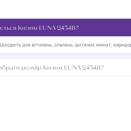
ується Килим LUNA 2434B?
дходить для віталень, спалень, дитячих кімнат, коридор
ибрати розмір Килим LUNA 2434B?
риміщення та додайте 5–10 см із кожного боку для підг
проходу. Зверніться до менеджера — підберемо оптимал