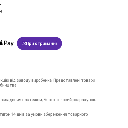
у
и
При отриманні
укцію від заводу виробника. Представлені товари
обництва.
 накладеним платежем, Безготівковий розрахунок.
ягом 14 днів за умови збереження товарного