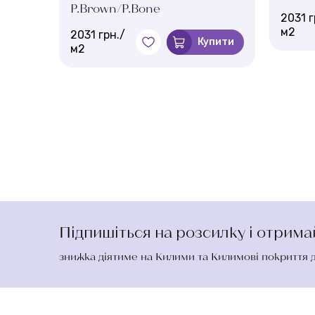
P.Brown/P.Bone
2031 г
м2
2031 грн./
пити
Купити
м2
Підпишіться на розсилку і отрим
знижка діятиме на Килими та Килимові покриття 