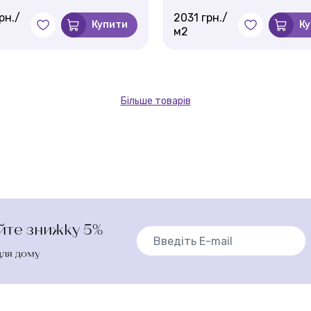
рн./
2031 грн./
Купити
К
м2
Більше товарів
айте знижку 5%
для дому