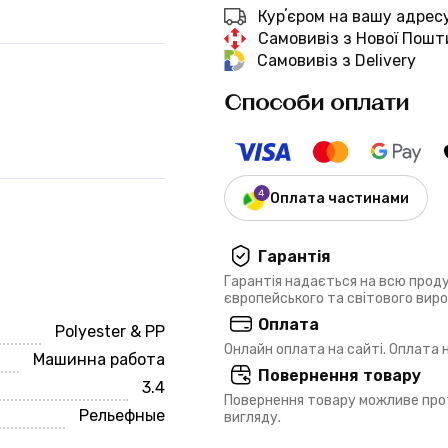
Курʼєром на вашу адрес
Самовивіз з Нової Пошт
Самовивіз з Delivery
Способи оплати
Оплата частинами
Гарантія
Гарантія надається на всю прод
європейського та світового вир
Оплата
Polyester & PP
Онлайн оплата на сайті. Оплата
Машинна работа
Повернення товару
3.4
Повернення товару можливе прот
Рельефные
вигляду.