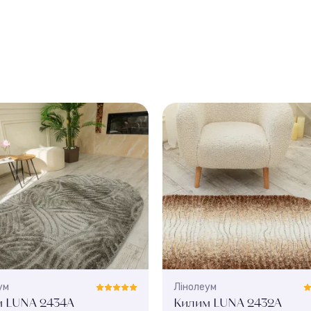
ум
Лінолеум
 LUNA 2434A
Килим LUNA 2432A