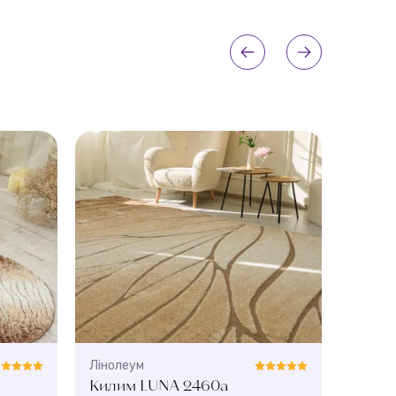
Лінолеум
Ліноле
Килим LUNA 2460a
Кили