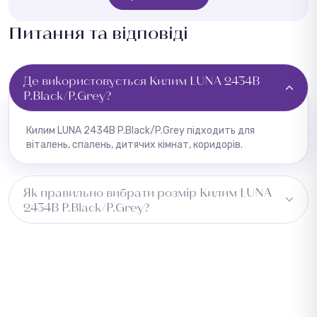
Питання та відповіді
Де використовується Килим LUNA 2434B
P.Black/P.Grey?
Килим LUNA 2434B P.Black/P.Grey підходить для
віталень, спалень, дитячих кімнат, коридорів.
Як правильно вибрати розмір Килим LUNA
2434B P.Black/P.Grey?
Виміряйте довжину приміщення та додайте 5–10 см із
кожного боку для підгону. Для коридору враховуйте
ширину проходу. Зверніться до менеджера —
підберемо оптимальний розмір безкоштовно.