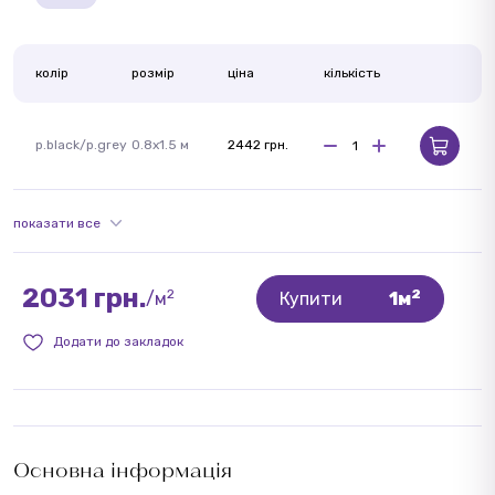
колір
розмір
ціна
кількість
p.black/p.grey
0.8x1.5 м
2442 грн.
показати все
2031 грн.
2
2
/м
Купити
1м
Додати до закладок
Основна інформація