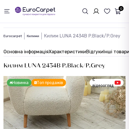
ЗВОРОТНІЙ ЗВЯЗОК
0
Килим LUNA 2434B P.Black/P.Grey
Eurocarpet
Килими
Основна інформація
Характеристики
Відгуки
Інші товар
Килим LUNA 2434B P.Black/P.Grey
Є
Новинка
Топ продажів
відеоогляд