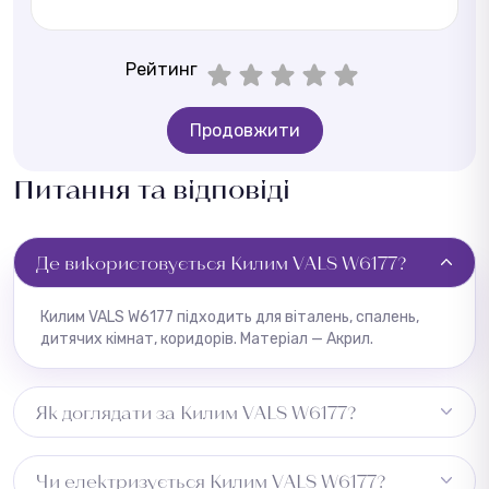
Рейтинг
Продовжити
Питання та відповіді
Де використовується Килим VALS W6177?
Килим VALS W6177 підходить для віталень, спалень,
дитячих кімнат, коридорів. Матеріал — Акрил.
Як доглядати за Килим VALS W6177?
Регулярне пилососіння, плями видаляти одразу
Чи електризується Килим VALS W6177?
вологою ганчіркою.