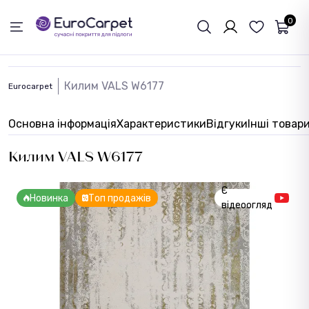
ЗВОРОТНІЙ ЗВЯЗОК
0
Килим VALS W6177
Eurocarpet
Основна інформація
Характеристики
Відгуки
Інші товар
Килим VALS W6177
Є
Новинка
Топ продажів
відеоогляд