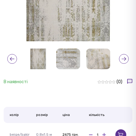
В наявності
(0)
колір
розмір
ціна
кількість
beige/bakir
0.8x1.5 м
2675 грн.