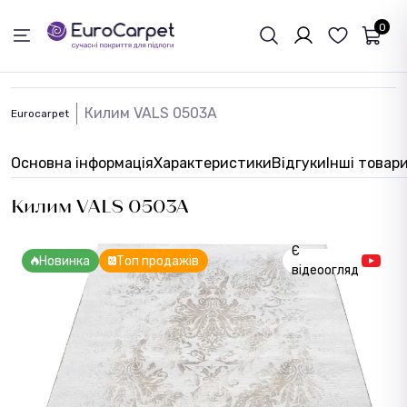
ЗВОРОТНІЙ ЗВЯЗОК
0
Килим VALS 0503A
Eurocarpet
Основна інформація
Характеристики
Відгуки
Інші товар
Килим VALS 0503A
Є
Новинка
Топ продажів
відеоогляд