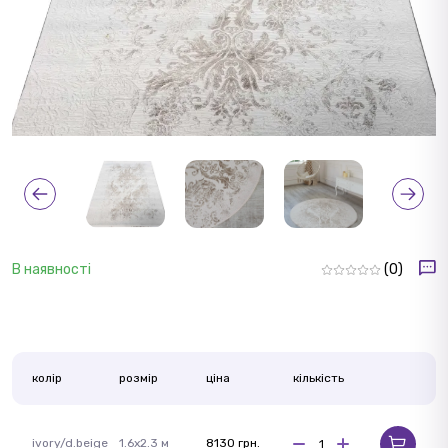
В наявності
(0)
колір
розмір
ціна
кількість
ivory/d.beige
1.6x2.3 м
8130 грн.