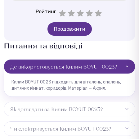
Рейтинг
Продовжити
Питання та відповіді
Де використовується Килим BOYUT 0023?
Килим BOYUT 0023 підходить для віталень, спалень,
дитячих кімнат, коридорів. Матеріал — Акрил.
Як доглядати за Килим BOYUT 0023?
Регулярне пилососіння, плями видаляти одразу
Чи електризується Килим BOYUT 0023?
вологою ганчіркою.