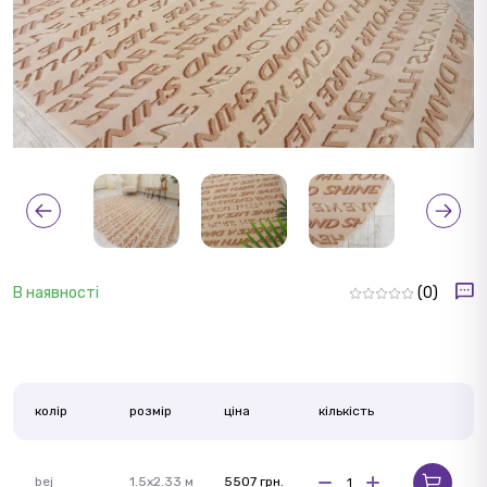
В наявності
(0)
колір
розмір
ціна
кількість
bej
1.5x2.33 м
5507 грн.