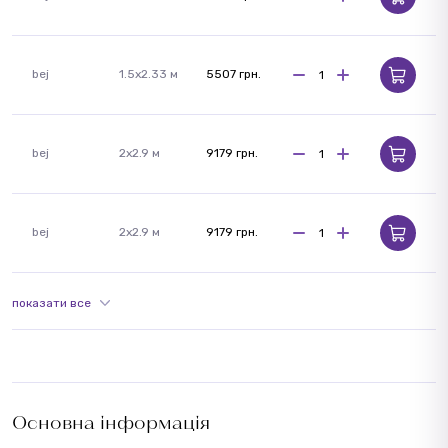
bej
1.5x2.33 м
5507 грн.
bej
2x2.9 м
9179 грн.
bej
2x2.9 м
9179 грн.
показати все
Основна інформація