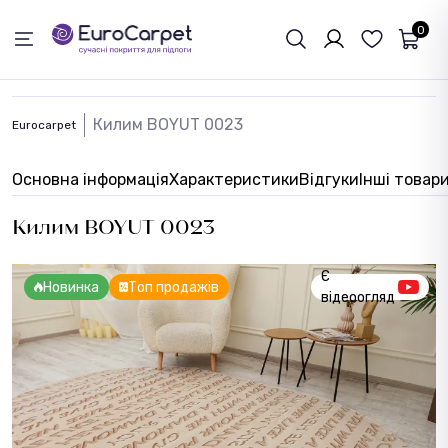
ЗВОРОТНІЙ ЗВЯЗОК
0
Килим BOYUT 0023
Eurocarpet
Основна інформація
Характеристики
Відгуки
Інші товар
Килим BOYUT 0023
Є
Новинка
Топ продажів
відеоогляд