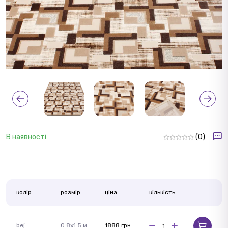
В наявності
(0)
колір
розмір
ціна
кількість
bej
0.8x1.5 м
1888 грн.