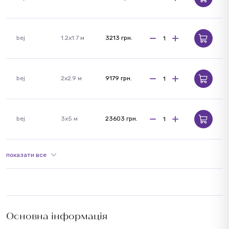
bej
1.2x1.7 м
3213 грн.
bej
2x2.9 м
9179 грн.
bej
3x5 м
23603 грн.
показати все
Основна інформація