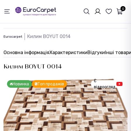
ЗВОРОТНІЙ ЗВЯЗОК
0
Килим BOYUT 0014
Eurocarpet
Основна інформація
Характеристики
Відгуки
Інші товар
Килим BOYUT 0014
Є
Новинка
Топ продажів
відеоогляд