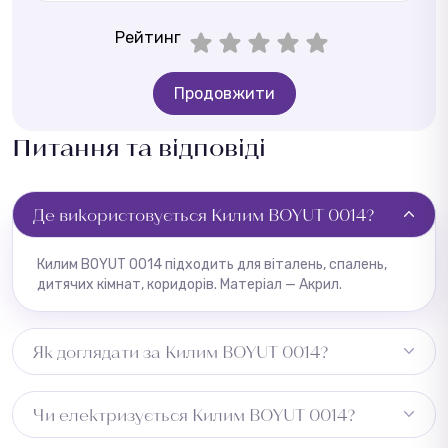
Рейтинг
Продовжити
Питання та відповіді
Де використовується Килим BOYUT 0014?
Килим BOYUT 0014 підходить для віталень, спалень,
дитячих кімнат, коридорів. Матеріал — Акрил.
Як доглядати за Килим BOYUT 0014?
Регулярне пилососіння, плями видаляти одразу
Чи електризується Килим BOYUT 0014?
вологою ганчіркою.