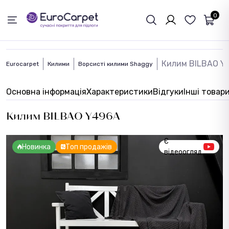
ЗВОРОТНІЙ ЗВЯЗОК
0
Килим BILBAO Y
Eurocarpet
Килими
Ворсисті килими Shaggy
Основна інформація
Характеристики
Відгуки
Інші товар
Килим BILBAO Y496A
Є
Новинка
Топ продажів
відеоогляд