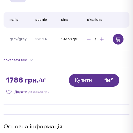
колір
розмір
ціна
кількість
grey/grey
2x2.9 м
10368 грн.
показати все
1788 грн.
2
2
/м
Купити
1м
Додати до закладок
Основна інформація