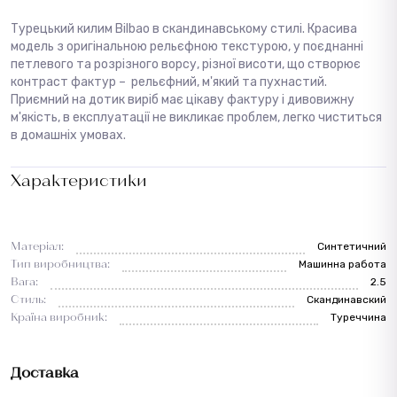
Турецький килим Bilbao в скандинавському стилі. Красива
модель з оригінальною рельєфною текстурою, у поєднанні
петлевого та розрізного ворсу, різної висоти, що створює
контраст фактур – рельєфний, м'який та пухнастий.
Приємний на дотик виріб має цікаву фактуру і дивовижну
м'якість, в експлуатації не викликає проблем, легко чиститься
в домашніх умовах.
Характеристики
Матеріал:
Синтетичний
Тип виробництва:
Машинна работа
Вага:
2.5
Стиль:
Cкандинавский
Країна виробник:
Туреччина
Доставка