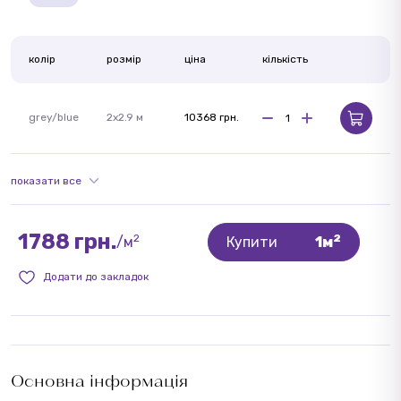
колір
розмір
ціна
кількість
grey/blue
2x2.9 м
10368 грн.
показати все
1788 грн.
2
2
/м
Купити
1м
Додати до закладок
Основна інформація