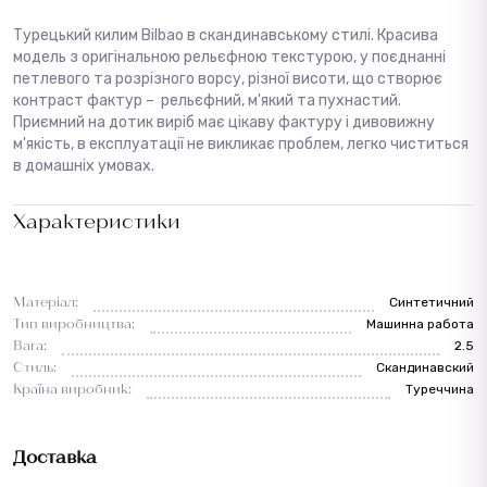
Турецький килим Bilbao в скандинавському стилі. Красива
модель з оригінальною рельєфною текстурою, у поєднанні
петлевого та розрізного ворсу, різної висоти, що створює
контраст фактур – рельєфний, м'який та пухнастий.
Приємний на дотик виріб має цікаву фактуру і дивовижну
м'якість, в експлуатації не викликає проблем, легко чиститься
в домашніх умовах.
Характеристики
Матеріал:
Синтетичний
Тип виробництва:
Машинна работа
Вага:
2.5
Стиль:
Cкандинавский
Країна виробник:
Туреччина
Доставка