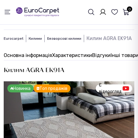
ЗВОРОТНІЙ ЗВЯЗОК
0
Килим AGRA EK91A
Eurocarpet
Килими
Безворсові килими
Основна інформація
Характеристики
Відгуки
Інші товар
Килим AGRA EK91A
Є
Новинка
Топ продажів
відеоогляд