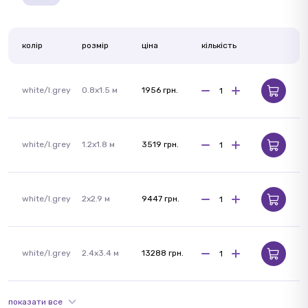
колір
розмір
ціна
кількість
white/l.grey
0.8x1.5 м
1956 грн.
white/l.grey
1.2x1.8 м
3519 грн.
white/l.grey
2x2.9 м
9447 грн.
white/l.grey
2.4x3.4 м
13288 грн.
показати все