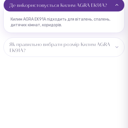
Де використовується Килим AGRA EK91A?
Килим AGRA EK91A підходить для віталень, спалень,
дитячих кімнат, коридорів.
Як правильно вибрати розмір Килим AGRA
EK91A?
Виміряйте довжину приміщення та додайте 5–10 см із
кожного боку для підгону. Для коридору враховуйте
ширину проходу. Зверніться до менеджера —
підберемо оптимальний розмір безкоштовно.