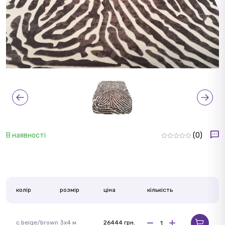
В наявності
(0)
колір
розмір
ціна
кількість
c.beige/brown
3x4 м
26444 грн.