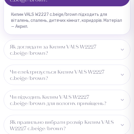
Килим VALS W2227 c.beige/brown підходить для
віталень, спалень, дитячих кімнат, коридорів. Матеріал
— Акрил.
Як доглядати за Килим VALS W2227
c.beige/brown?
Регулярне пилососіння, плями видаляти одразу
Чи електризується Килим VALS W2227
вологою ганчіркою.
c.beige/brown?
Може незначно електризуватись при низькій
Чи підходить Килим VALS W2227
вологості.
c.beige/brown для вологих приміщень?
Не рекомендується для вологих зон.
Як правильно вибрати розмір Килим VALS
W2227 c.beige/brown?