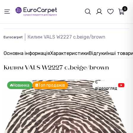
ЗВОРОТНІЙ ЗВЯЗОК
0
Килим VALS W2227 c.beige/brown
Eurocarpet
Основна інформація
Характеристики
Відгуки
Інші товар
Килим VALS W2227 c.beige/brown
Є
Новинка
Топ продажів
відеоогляд