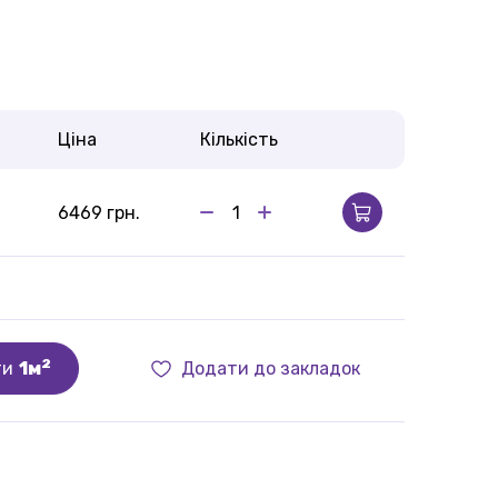
Ціна
Кількість
6469 грн.
2
ти
1м
Додати до закладок