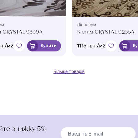
ум
Лінолеум
м CRYSTAL 9399A
Килим CRYSTAL 9255A
рн./м2
1115 грн./м2
Купити
К
Більше товарів
айте знижку 5%