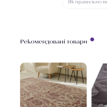
Як правильно в
Виміряйте довжину п
враховуйте ширину 
безкоштовно.
Рекомендовані товари