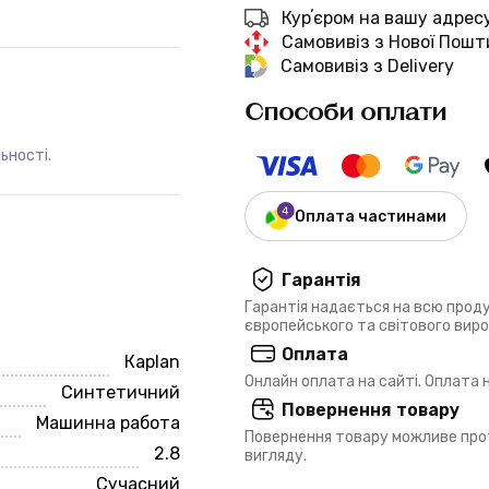
Курʼєром на вашу адрес
Самовивіз з Нової Пошт
Самовивіз з Delivery
Способи оплати
льності.
Оплата частинами
Гарантія
Гарантія надається на всю прод
європейського та світового вир
Оплата
Кaplan
Онлайн оплата на сайті. Оплата
Синтетичний
Повернення товару
Машинна работа
Повернення товару можливе прот
2.8
вигляду.
Сучасний