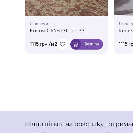
Лінолеум
Ліноле
Килим CRYSTAL 9553A
Кили
1115 грн./м2
1115 г
Купити
Підпишіться на розсилку і отрим