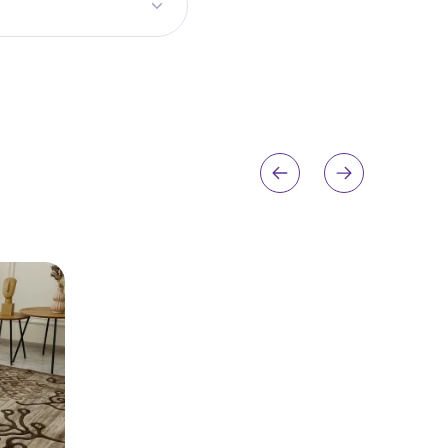
ону. Для коридору
ьний розмір