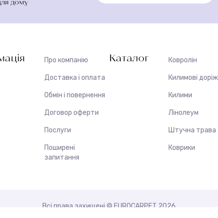
для дому
мація
Каталог
Про компанію
Ковролін
Доставка і оплата
Килимові дорі
Обмін і повернення
Килими
Договор оферти
Лінолеум
Послуги
Штучна трава
Поширені
Коврики
запитання
Всі права захищені © EUROCARPET 2026