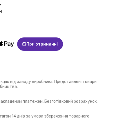
у
и
При отриманні
укцію від заводу виробника. Представлені товари
обництва.
 накладеним платежем, Безготівковий розрахунок.
ягом 14 днів за умови збереження товарного