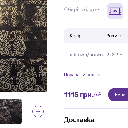
Оберіть форму:
Колір
Розмір
d.brown/brown
2x2.9 м
Показати все
1115 грн.
2
/м
Купи
Доставка