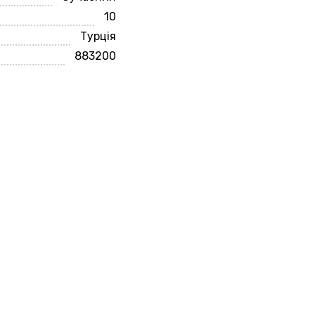
10
Турція
883200