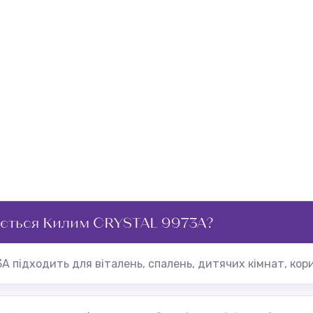
ується Килим CRYSTAL 9973A?
 підходить для віталень, спалень, дитячих кімнат, кори