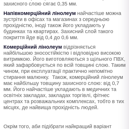
захисного слою сягає 0,35 мм.
Напівкомерційний лінолеум
найчастіше можна
зустріти в офісах та магазинах з середньою
прохідністю, іноді також його укладають у
будинках та квартирах. Захисний слой такого
покриття йде від 0,4 до 0,6 мм.
Комерційний лінолеум
відрізняється
найбільшою зносостійкістю і відповідно високою
витримкою. Його виготовляються з щільного ПВХ,
який зафарбовується по всій товщині слою. Таким
чином, при експлуатації практично непомітно
стирання малюнку. Також, комерційний лінолеум
має найбільшу товщину захисного слою: від 0,7
мм. Його найчастіше укладають в медичних та
освітніх закладах, закладах торгівлі, фітнес
центрах та розважальних комплексах, тобто в тих
місцях, де найвища прохідність людей.
Окрім того, аби підібрати найкращий варіант