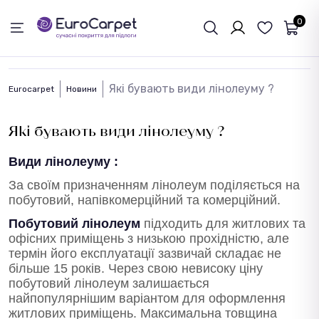
ЗВОРОТНІЙ ЗВЯЗОК
0
Які бувають види лінолеуму ?
Eurocarpet
Новини
Які бувають види лінолеуму ?
Види лінолеуму :
За своїм призначенням лінолеум поділяється на
побутовий, напівкомерційний та комерційний.
Побутовий лінолеум
підходить для житлових та
офісних приміщень з низькою прохідністю, але
термін його експлуатації зазвичай складає не
більше 15 років. Через свою невисоку ціну
побутовий лінолеум залишається
найпопулярнішим варіантом для оформлення
житлових приміщень. Максимальна товщина