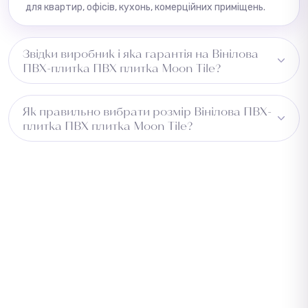
для квартир, офісів, кухонь, комерційних приміщень.
Звідки виробник і яка гарантія на Вінілова
ПВХ-плитка ПВХ плитка Moon Tile?
Країна виробництва — Корея. На всі товари надається
Як правильно вибрати розмір Вінілова ПВХ-
гарантія від заводу-виробника. Повернення можливе
плитка ПВХ плитка Moon Tile?
протягом 14 днів за умови збереження товарного
вигляду.
Виміряйте довжину приміщення та додайте 5–10 см із
кожного боку для підгону. Для коридору враховуйте
ширину проходу. Зверніться до менеджера —
підберемо оптимальний розмір безкоштовно.