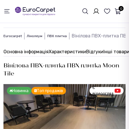
ЗВОРОТНІЙ ЗВЯЗОК
0
Вінілова ПВХ-плитка ПВХ
Eurocarpet
Лінолеум
ПВХ плитка
Основна інформація
Характеристики
Відгуки
Інші товар
Вінілова ПВХ-плитка ПВХ плитка Moon
Tile
Є
Новинка
Топ продажів
відеоогляд