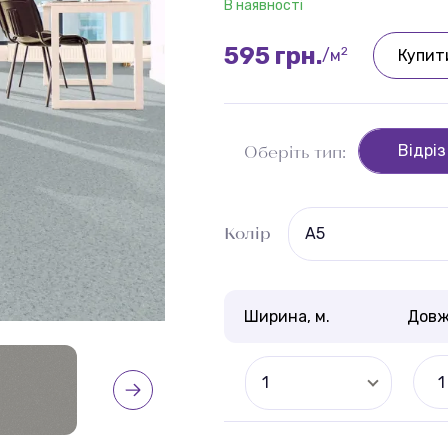
В наявності
595 грн.
2
/м
Купит
Відріз
Оберіть тип:
Колір
A5
Ширина, м.
Довж
1