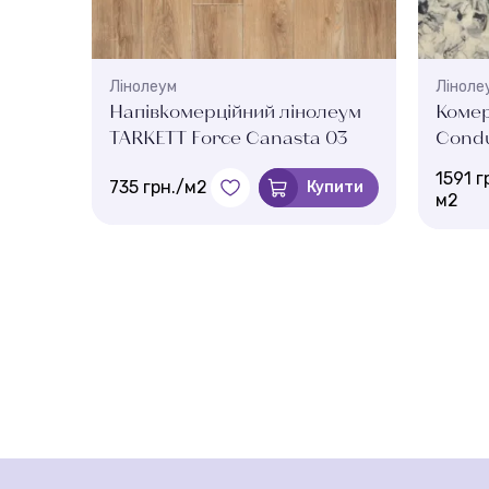
Лінолеум
Ліноле
леум
Напівкомерційний лінолеум
Комер
nos
TARKETT Force Canasta 03
Condu
1591 г
735 грн./м2
Купити
м2
пити