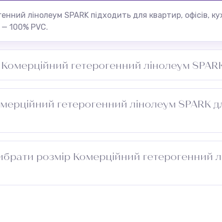
енний лінолеум SPARK підходить для квартир, офісів, ку
 — 100% PVC.
а Комерційний гетерогенний лінолеум SPAR
анчіркою, стійкий до миття.
омерційний гетерогенний лінолеум SPARK д
вологих приміщень.
ибрати розмір Комерційний гетерогенний 
риміщення та додайте 5–10 см із кожного боку для підг
проходу. Зверніться до менеджера — підберемо оптимал