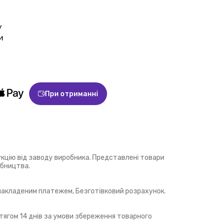
у
и
При отриманні
укцію від заводу виробника. Представлені товари
обництва.
 накладеним платежем, Безготівковий розрахунок.
ягом 14 днів за умови збереження товарного