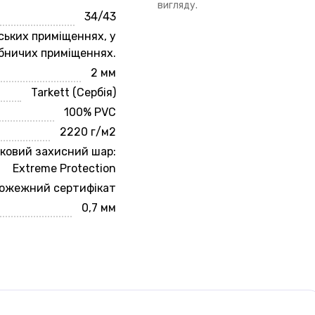
вигляду.
34/43
ських приміщеннях, у
бничих приміщеннях.
2 мм
Tarkett (Сербія)
100% PVC
2220 г/м2
ковий захисний шар:
Extreme Protection
ожежний сертифікат
0,7 мм