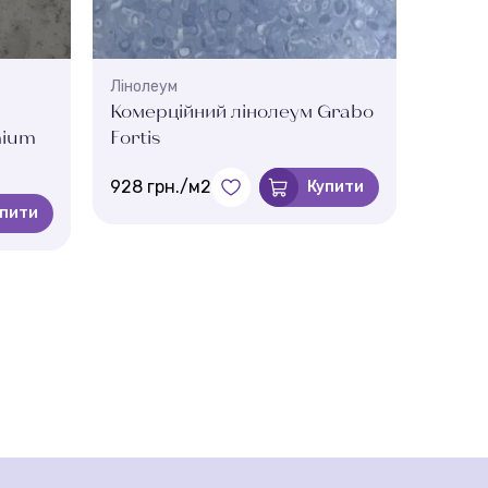
Лінолеум
Ліноле
Комерційний лінолеум Grabo
Комер
mium
Fortis
PRISM
928 грн./м2
545 г
Купити
упити