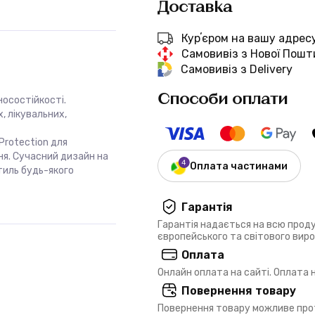
Доставка
Курʼєром на вашу адрес
Самовивіз з Нової Пошт
Самовивіз з Delivery
Способи оплати
носостійкості.
, лікувальних,
Protection для
ня. Сучасний дизайн на
Оплата частинами
тиль будь-якого
Гарантія
Гарантія надається на всю прод
європейського та світового вир
Оплата
Онлайн оплата на сайті. Оплата
Повернення товару
Повернення товару можливе прот