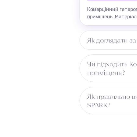
Комерційний гетерог
приміщень. Матеріал
Як доглядати з
Протирати вологою г
Чи підходить К
приміщень?
Так, підходить для 
Як правильно в
SPARK?
Виміряйте довжину п
враховуйте ширину 