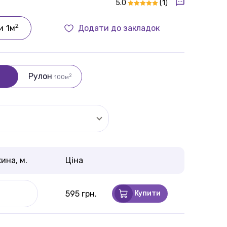
5.0
(1)
2
и
1м
Додати до закладок
Рулон
2
100м
ина, м.
Ціна
595 грн.
Купити