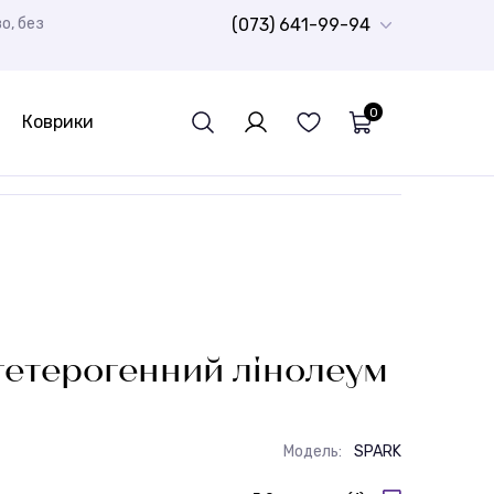
о, без
(073) 641-99-94
0
Коврики
Дитячий ковролін
Ворсисті доріжки Шеггі
Шкури натуральні
Спортивний лінолеум
Гумова плитка
РОЗПРОДАЖ
Дитячі
Бюджетні килими
Доріжки для ванної кімнати
Стрижені килими
Дитячі килими
гетерогенний лінолеум
Модель:
SPARK