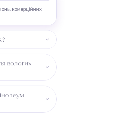
хонь, комерційних
K?
ля вологих
лінолеум
ону. Для коридору
ьний розмір