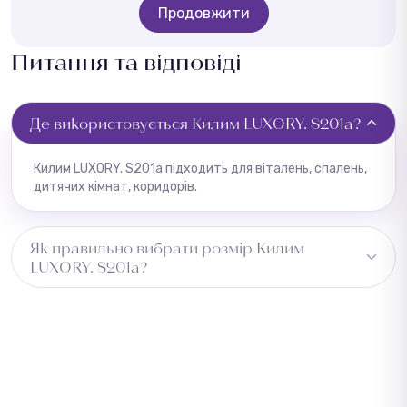
Продовжити
Питання та відповіді
Де використовується Килим LUXORY. S201a?
Килим LUXORY. S201a підходить для віталень, спалень,
дитячих кімнат, коридорів.
Як правильно вибрати розмір Килим
LUXORY. S201a?
Виміряйте довжину приміщення та додайте 5–10 см із
кожного боку для підгону. Для коридору враховуйте
ширину проходу. Зверніться до менеджера —
підберемо оптимальний розмір безкоштовно.