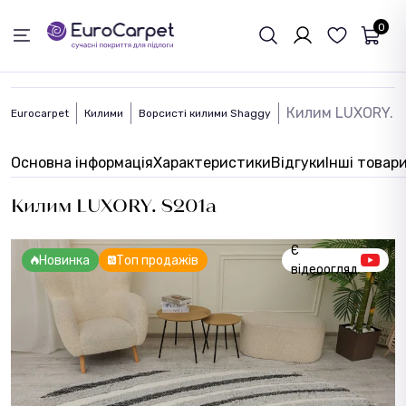
ЗВОРОТНІЙ ЗВЯЗОК
0
Килим LUXORY. 
Eurocarpet
Килими
Ворсисті килими Shaggy
Основна інформація
Характеристики
Відгуки
Інші товар
Килим LUXORY. S201a
Є
Новинка
Топ продажів
відеоогляд