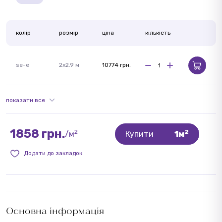
колір
розмір
ціна
кількість
se-e
2x2.9 м
10774 грн.
показати все
1858 грн.
2
2
/м
Купити
1м
Додати до закладок
Основна інформація