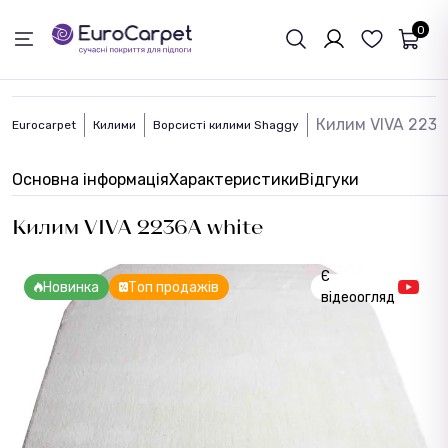
ЗВОРОТНІЙ ЗВЯЗОК
0
Килим VIVA 2236
Eurocarpet
Килими
Ворсисті килими Shaggy
Основна інформація
Характеристики
Відгуки
Килим VIVA 2236A white
Є
Новинка
Топ продажів
відеоогляд