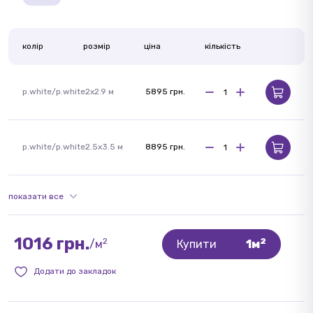
колір
розмір
ціна
кількість
p.white/p.white
2x2.9 м
5895 грн.
p.white/p.white
2.5x3.5 м
8895 грн.
показати все
1016 грн.
2
2
/м
Купити
1м
Додати до закладок