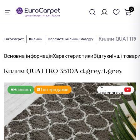
ЗВОРОТНІЙ ЗВЯЗОК
0
Килим QUATTRO 3
Eurocarpet
Килими
Ворсисті килими Shaggy
Основна інформація
Характеристики
Відгуки
Інші товар
Килим QUATTRO 3510A d.grey/l.grey
Є
Новинка
Топ продажів
відеоогляд