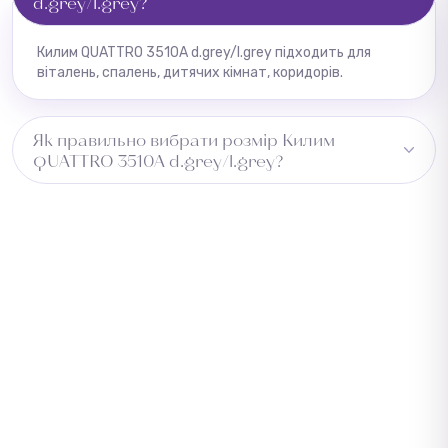
d.grey/l.grey?
Килим QUATTRO 3510A d.grey/l.grey підходить для
віталень, спалень, дитячих кімнат, коридорів.
Як правильно вибрати розмір Килим
QUATTRO 3510A d.grey/l.grey?
Виміряйте довжину приміщення та додайте 5–10 см із
кожного боку для підгону. Для коридору враховуйте
ширину проходу. Зверніться до менеджера —
підберемо оптимальний розмір безкоштовно.