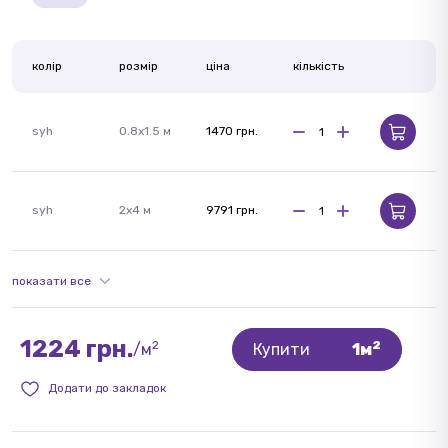
колір
розмір
ціна
кількість
syh
0.8x1.5 м
1470 грн.
syh
2x4 м
9791 грн.
показати все
1224 грн.
2
2
/м
Купити
1м
Додати до закладок