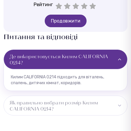
Рейтинг
Продовжити
Питання та відповіді
Де використовується Килим CALIFORNIA
0214?
Килим CALIFORNIA 0214 підходить для віталень,
спалень, дитячих кімнат, коридорів.
Як правильно вибрати розмір Килим
CALIFORNIA 0214?
Виміряйте довжину приміщення та додайте 5–10 см із
кожного боку для підгону. Для коридору враховуйте