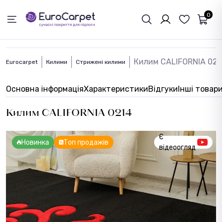
ЗВОРОТНІЙ ЗВЯЗОК
0
Килим CALIFORNIA 021
Eurocarpet
Килими
Стрижені килими
Основна інформація
Характеристики
Відгуки
Інші товар
Килим CALIFORNIA 0214
Є
Новинка
Топ продажів
відеоогляд