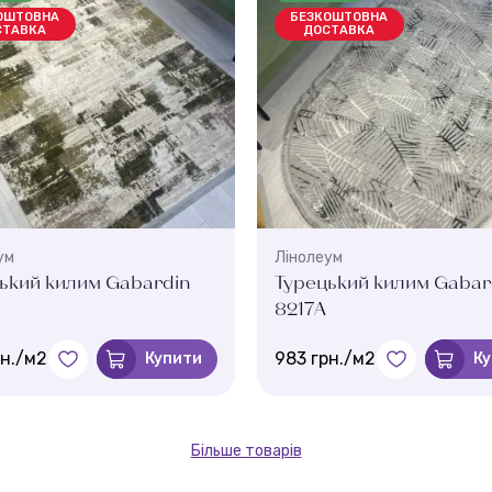
ОШТОВНА
БЕЗКОШТОВНА
СТАВКА
ДОСТАВКА
ум
Лінолеум
ький килим Gabardin
Турецький килим Gabar
8217A
рн./м2
983 грн./м2
Купити
К
Більше товарів