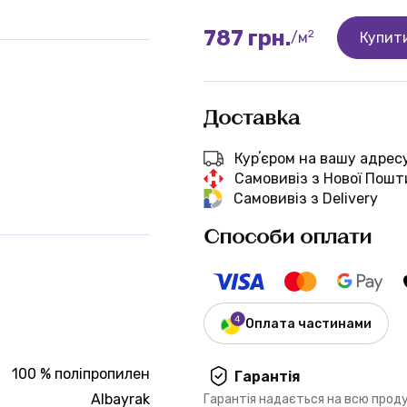
787 грн.
2
/м
Купит
Доставка
Курʼєром на вашу адрес
Самовивіз з Нової Пошт
Самовивіз з Delivery
Способи оплати
Оплата частинами
100 % поліпропилен
Гарантія
Albayrak
Гарантія надається на всю прод