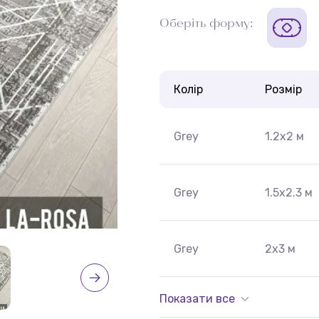
Оберіть форму:
Колір
Розмір
Grey
1.2x2 м
Grey
1.5x2.3 м
Grey
2x3 м
Показати все