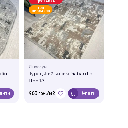
ДОСТАВКА
БЕЗК
ТОП
ДО
ПРОДАЖІВ
Лінолеум
Ліноле
din
Турецький килим Gabardin
Турец
11884A
8205
983 грн./м2
983 г
упити
Купити