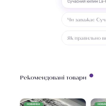
Сучасний килим La-R
Чи заважає Суч
Рекомендуємо перев
Як правильно в
Виміряйте довжину п
враховуйте ширину 
безкоштовно.
Рекомендовані товари
НОВИНКА
НОВИ