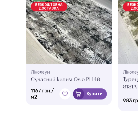
БЕЗКОШТОВНА
БЕЗК
ДОСТАВКА
ДО
Лінолеум
Ліноле
Сучасний килим Oslo PL148
Турец
8181A
1167 грн./
пити
Купити
м2
983 г