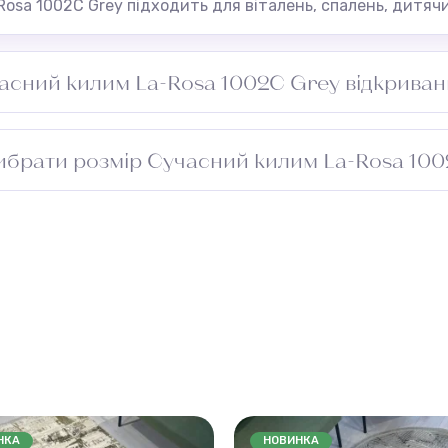
osa 1002C Grey підходить для віталень, спалень, дитячи
асний килим La-Rosa 1002C Grey відкрива
ірити зазор під дверима перед встановленням.
ибрати розмір Сучасний килим La-Rosa 10
риміщення та додайте 5–10 см із кожного боку для підг
проходу. Зверніться до менеджера — підберемо оптимал
НКА
НОВИНКА