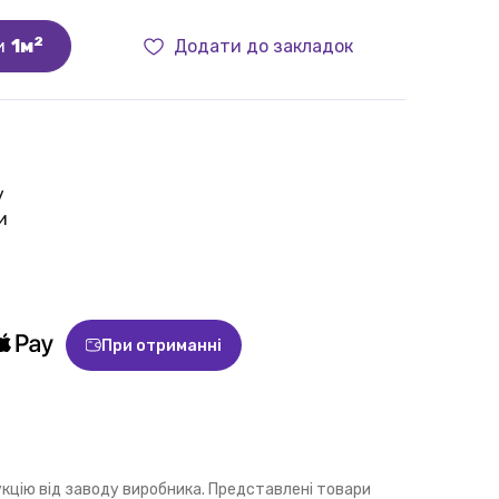
2
и
1м
Додати до закладок
у
и
При отриманні
укцію від заводу виробника. Представлені товари