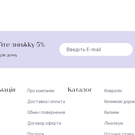
айте знижку 5%
для дому
мація
Каталог
Про компанію
Ковролін
Доставка і оплата
Килимові дорі
Обмін і повернення
Килими
Договор оферти
Лінолеум
Послуги
Штучна трава