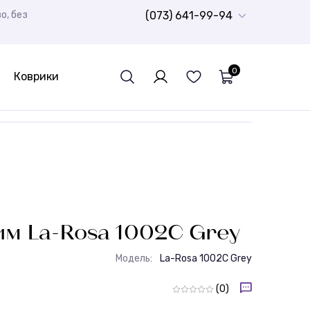
о, без
(073) 641-99-94
0
Коврики
Дитячий ковролін
Ворсисті доріжки Шеггі
Шкури натуральні
Спортивний лінолеум
Гумова плитка
РОЗПРОДАЖ
Дитячі
Бюджетні килими
Доріжки для ванної кімнати
Стрижені килими
Дитячі килими
им La-Rosa 1002C Grey
Модель:
La-Rosa 1002C Grey
(0)