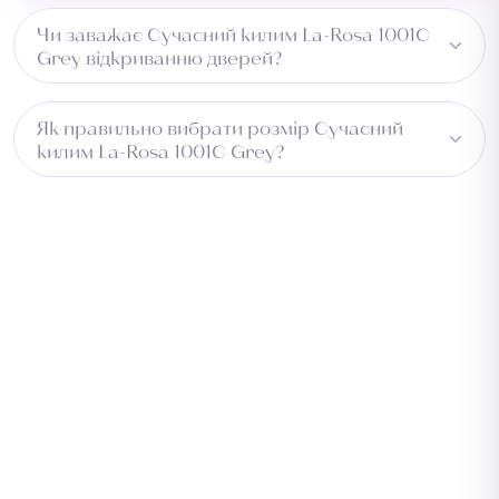
Чи заважає Сучасний килим La-Rosa 1001C
Grey відкриванню дверей?
Рекомендуємо перевірити зазор під дверима перед
Як правильно вибрати розмір Сучасний
встановленням.
килим La-Rosa 1001C Grey?
Виміряйте довжину приміщення та додайте 5–10 см із
кожного боку для підгону. Для коридору враховуйте
ширину проходу. Зверніться до менеджера —
підберемо оптимальний розмір безкоштовно.