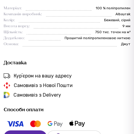
Матеріал:
100 % поліпропилен
Компанія-виробник:
Albayrak
Колір:
Бежевий, сірий
Висота ворсу:
9 мм
Щільність:
750 тис. точок на м²
Додатково:
Прошитий поліпропиленовою ниткою
Основа:
Джут
Доставка
Курʼєром на вашу адресу
Самовивіз з Нової Пошти
Самовивіз з Delivery
Способи оплати