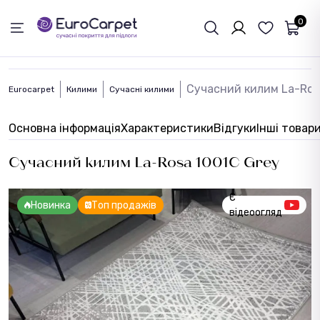
ЗВОРОТНІЙ ЗВЯЗОК
0
Сучасний килим La-Ros
Eurocarpet
Килими
Сучасні килими
Основна інформація
Характеристики
Відгуки
Інші товар
Сучасний килим La-Rosa 1001C Grey
Є
Новинка
Топ продажів
відеоогляд