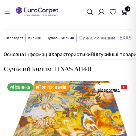
ЗВОРОТНІЙ ЗВЯЗОК
0
Сучасий килим TEXAS A
Eurocarpet
Килими
Сучасні килими
Основна інформація
Характеристики
Відгуки
Інші товар
Сучасий килим TEXAS AI14B
Є
Новинка
Топ продажів
відеоогляд