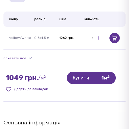
колір
розмір
ціна
кількість
yellow/white
0.8x1.5 м
1262 грн.
показати все
1049 грн.
2
2
/м
Купити
1м
Додати до закладок
Основна інформація