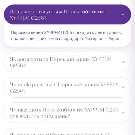
Де використовується Перський килим
XYPPEM G256?
Перський килим XYPPEM G256 підходить для віталень,
спалень, дитячих кімнат, коридорів. Матеріал — Акрил.
Як доглядати за Перський килим XYPPEM
G256?
Регулярне пилососіння, плями видаляти одразу
Чи електризується Перський килим XYPPEM
вологою ганчіркою.
G256?
Може незначно електризуватись при низькій
Чи підходить Перський килим XYPPEM G256
вологості.
для вологих приміщень?
Не рекомендується для вологих зон.
Як правильно вибрати розмір Перський