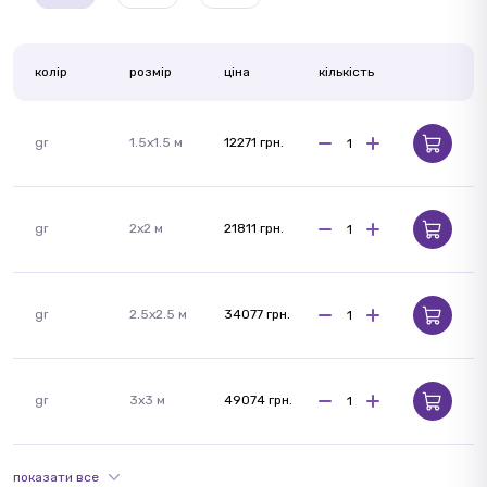
колір
розмір
ціна
кількість
gr
1.5x1.5 м
12271 грн.
gr
2x2 м
21811 грн.
gr
2.5x2.5 м
34077 грн.
gr
3x3 м
49074 грн.
показати все