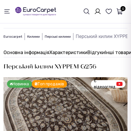
ЗВОРОТНІЙ ЗВЯЗОК
0
Перський килим XYPPE
Eurocarpet
Килими
Перські килими
Основна інформація
Характеристики
Відгуки
Інші товар
Перський килим XYPPEM G256
Є
Новинка
Топ продажів
відеоогляд