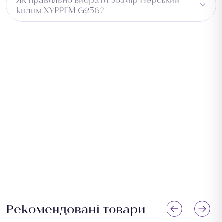
килим XYPPEM G256?
Виміряйте довжину приміщення та додайте 5–10 см із
кожного боку для підгону. Для коридору враховуйте
ширину проходу. Зверніться до менеджера —
підберемо оптимальний розмір безкоштовно.
Рекомендовані товари