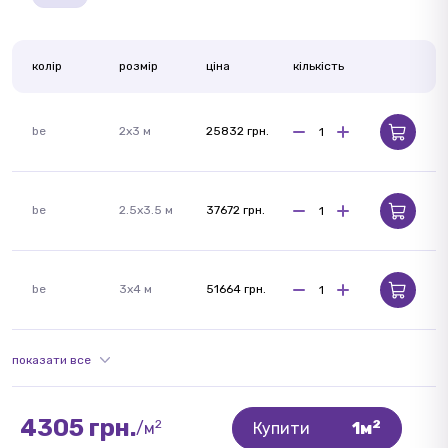
колір
розмір
ціна
кількість
be
2x3 м
25832 грн.
be
2.5x3.5 м
37672 грн.
be
3x4 м
51664 грн.
показати все
4305 грн.
2
2
/м
Купити
1м