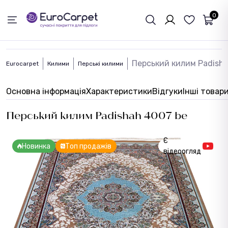
ЗВОРОТНІЙ ЗВЯЗОК
0
Перський килим Padisha
Eurocarpet
Килими
Перські килими
Основна інформація
Характеристики
Відгуки
Інші товар
Перський килим Padishah 4007 be
Є
Новинка
Топ продажів
відеоогляд