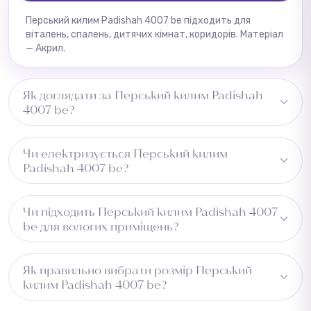
Перський килим Padishah 4007 be підходить для
віталень, спалень, дитячих кімнат, коридорів. Матеріал
— Акрил.
Як доглядати за Перський килим Padishah
4007 be?
Регулярне пилососіння, плями видаляти одразу
Чи електризується Перський килим
вологою ганчіркою.
Padishah 4007 be?
Може незначно електризуватись при низькій
Чи підходить Перський килим Padishah 4007
вологості.
be для вологих приміщень?
Не рекомендується для вологих зон.
Як правильно вибрати розмір Перський
килим Padishah 4007 be?