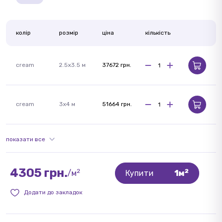
колір
розмір
ціна
кількість
cream
2.5x3.5 м
37672 грн.
cream
3x4 м
51664 грн.
показати все
4305 грн.
2
2
/м
Купити
1м
Додати до закладок