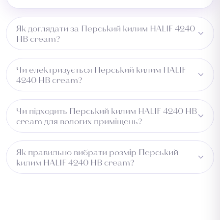
Як доглядати за Перський килим HALIF 4240
HB cream?
Регулярне пилососіння, плями видаляти одразу
Чи електризується Перський килим HALIF
вологою ганчіркою.
4240 HB cream?
Може незначно електризуватись при низькій
Чи підходить Перський килим HALIF 4240 HB
вологості.
cream для вологих приміщень?
Не рекомендується для вологих зон.
Як правильно вибрати розмір Перський
килим HALIF 4240 HB cream?
Виміряйте довжину приміщення та додайте 5–10 см із
кожного боку для підгону. Для коридору враховуйте
ширину проходу. Зверніться до менеджера —
підберемо оптимальний розмір безкоштовно.