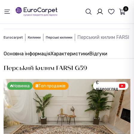
ЗВОРОТНІЙ ЗВЯЗОК
0
Перський килим FARSI 
Eurocarpet
Килими
Перські килими
Основна інформація
Характеристики
Відгуки
Перський килим FARSI G59
Є
Новинка
Топ продажів
відеоогляд