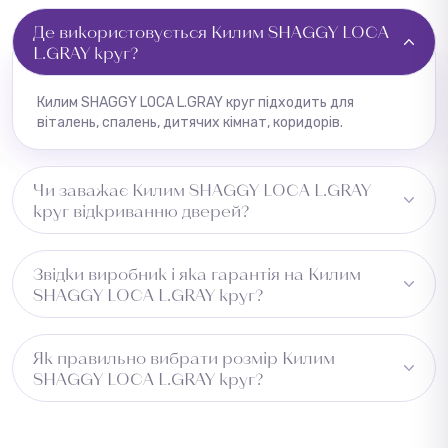
Де використовується Килим SHAGGY LOCA
L.GRAY круг?
Килим SHAGGY LOCA L.GRAY круг підходить для
віталень, спалень, дитячих кімнат, коридорів.
Чи заважає Килим SHAGGY LOCA L.GRAY
круг відкриванню дверей?
Рекомендуємо перевірити зазор під дверима перед
Звідки виробник і яка гарантія на Килим
встановленням.
SHAGGY LOCA L.GRAY круг?
Країна виробництва — Туреччина. На всі товари
Як правильно вибрати розмір Килим
надається гарантія від заводу-виробника. Повернення
SHAGGY LOCA L.GRAY круг?
можливе протягом 14 днів за умови збереження
товарного вигляду.
Виміряйте довжину приміщення та додайте 5–10 см із