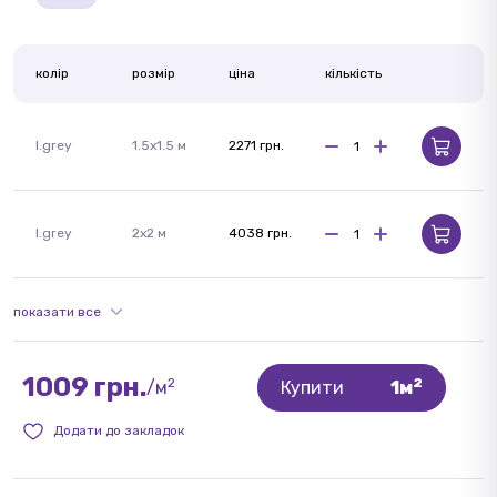
колір
розмір
ціна
кількість
l.grey
1.5x1.5 м
2271 грн.
l.grey
2x2 м
4038 грн.
показати все
1009 грн.
2
2
/м
Купити
1м
Додати до закладок