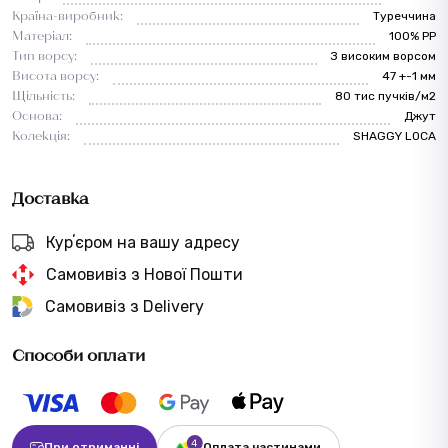
Країна-виробник:
Туреччина
Матеріал:
100% PP
Тип ворсу:
З високим ворсом
Висота ворсу:
47 +-1 мм
Щільність:
80 тис пучків/м2
Основа:
Джут
Колекція:
SHAGGY LOCA
Доставка
Курʼєром на вашу адресу
Самовивіз з Нової Пошти
Самовивіз з Delivery
Способи оплати
При отриманні
Оплата частинами