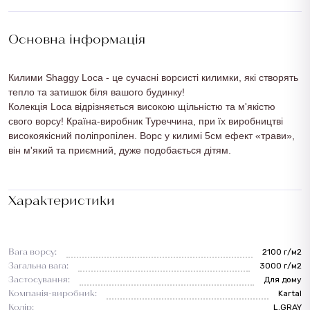
Основна інформація
Килими Shaggy Loca - це сучасні ворсисті килимки, які створять
тепло та затишок біля вашого будинку!
Колекція
Loca
відрізняється високою щільністю та м'якістю
свого ворсу! Країна-виробник Туреччина, при їх виробництві
високоякісний поліпропілен. Ворс у килимі 5см ефект «трави»,
він м'який та приємний, дуже подобається дітям.
Характеристики
Вага ворсу:
2100 г/м2
Загальна вага:
3000 г/м2
Застосування:
Для дому
Компанія-виробник:
Kartal
Колір:
L.GRAY