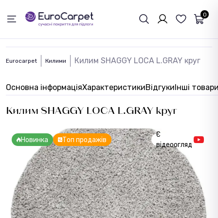
ЗВОРОТНІЙ ЗВЯЗОК
0
Килим SHAGGY LOCA L.GRAY круг
Eurocarpet
Килими
Основна інформація
Характеристики
Відгуки
Інші товар
Килим SHAGGY LOCA L.GRAY круг
Є
Новинка
Топ продажів
відеоогляд