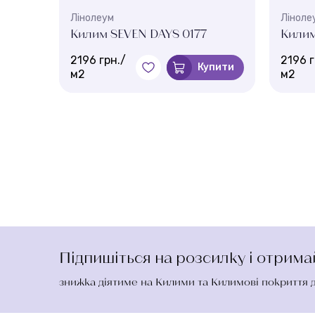
Лінолеум
Ліноле
Килим SEVEN DAYS 0177
Килим
2196 грн./
2196 г
Купити
м2
м2
Підпишіться на розсилку і отрим
знижка діятиме на Килими та Килимові покриття 