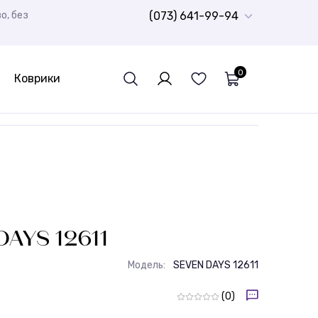
о, без
(073) 641-99-94
0
Коврики
Дитячий ковролін
Ворсисті доріжки Шеггі
Шкури натуральні
Спортивний лінолеум
Гумова плитка
РОЗПРОДАЖ
Дитячі
Бюджетні килими
Доріжки для ванної кімнати
Стрижені килими
Дитячі килими
AYS 12611
Модель:
SEVEN DAYS 12611
(0)