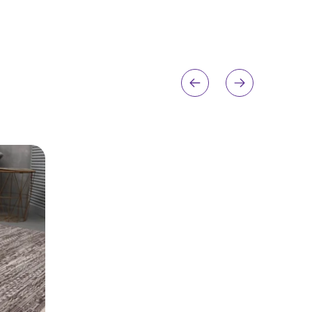
ону. Для коридору
ьний розмір