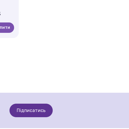
3
упити
Підписатись