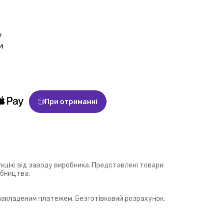
у
и
При отриманні
укцію від заводу виробника. Представлені товари
обництва.
 накладеним платежем, Безготівковий розрахунок.