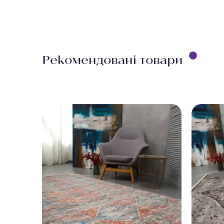
Виміряйте довжину п
враховуйте ширину 
безкоштовно.
Рекомендовані товари