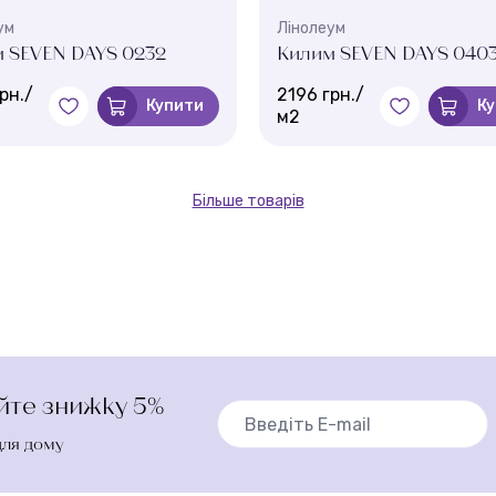
ум
Лінолеум
 SEVEN DAYS 0232
Килим SEVEN DAYS 040
рн./
2196 грн./
Купити
К
м2
Більше товарів
айте знижку 5%
для дому