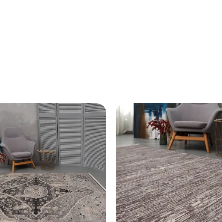
риміщення та додайте 5–10 см із кожного боку для підг
проходу. Зверніться до менеджера — підберемо оптимал