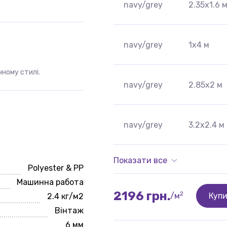
navy/grey
2.35x1.6 
navy/grey
1x4 м
чному стилі.
navy/grey
2.85x2 м
navy/grey
3.2x2.4 м
Показати все
Polyester & PP
Машинна работа
2196 грн.
2
/м
Куп
2.4 кг/м2
Вінтаж
6 мм