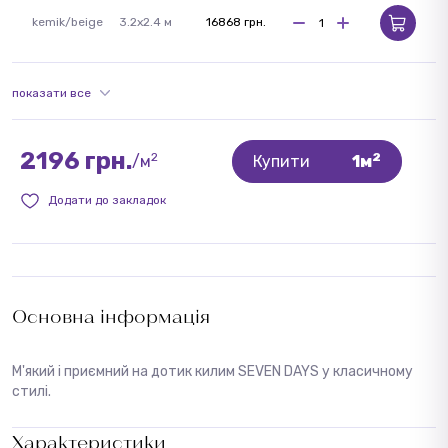
kemik/beige
3.2x2.4 м
16868 грн.
показати все
2196 грн.
2
2
/м
Купити
1м
Додати до закладок
Основна інформація
М'який і приємний на дотик килим SEVEN DAYS у класичному
стилі.
Характеристики