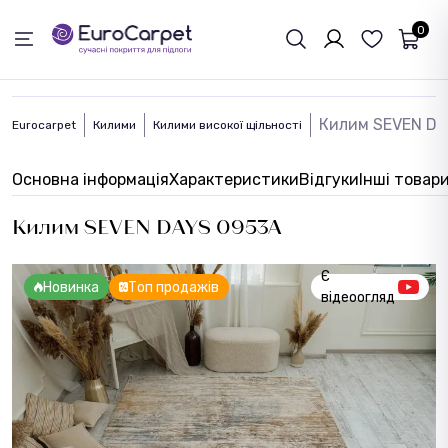
ЗВОРОТНІЙ ЗВЯЗОК
0
Килим SEVEN DA
Eurocarpet
Килими
Килими високої щільності
Основна інформація
Характеристики
Відгуки
Інші товар
Килим SEVEN DAYS 0953A
Є
Новинка
Топ продажів
відеоогляд