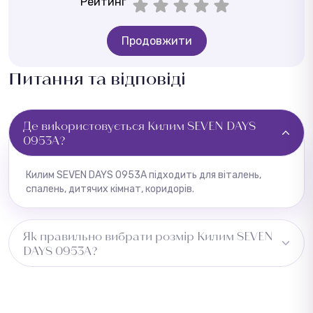
Рейтинг
Продовжити
Питання та відповіді
Де використовується Килим SEVEN DAYS
0953A?
Килим SEVEN DAYS 0953A підходить для віталень,
спалень, дитячих кімнат, коридорів.
Як правильно вибрати розмір Килим SEVEN
DAYS 0953A?
Виміряйте довжину приміщення та додайте 5–10 см із
кожного боку для підгону. Для коридору враховуйте