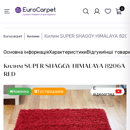
ЗВОРОТНІЙ ЗВЯЗОК
0
Килим SUPER SHAGGY HIMALAYA 820
Eurocarpet
Килими
Основна інформація
Характеристики
Відгуки
Інші товар
Килим SUPER SHAGGY HIMALAYA 8206A
RED
Є
Новинка
Топ продажів
відеоогляд