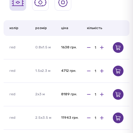
колір
розмір
ціна
кількість
red
0.8х1.5 м
1638 грн.
red
1.5х2.3 м
4712 грн.
red
2х3 м
8189 грн.
red
2.5х3.5 м
11943 грн.