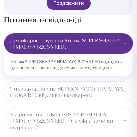
Продовжити
Питання та відповіді
Де використовується Килим SUPER SHAGGY
HIMALAYA 8206A RED?
Килим SUPER SHAGGY HIMALAYA 8206A RED підходить
для віталень, спалень, дитячих кімнат, коридорів.
Чи заважає Килим SUPER SHAGGY HIMALAYA
8206A RED відкриванню дверей?
Рекомендуємо перевірити зазор під дверима перед
Які розміри має Килим SUPER SHAGGY
встановленням.
HIMALAYA 8206A RED і чи можна замовити
потрібний?