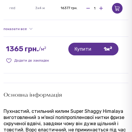
red
3х4 м
16377 грн.
показати все
1365 грн.
2
2
/м
Купити
1м
Додати до закладок
Основна інформація
Пухнастий, стильний килим Super Shaggy Himalaya
виготовлений з м'якої поліпропіленової нитки фризе
скрученої вдвічі, завдяки чому він дуже щільний і
товстий. Ворс еластичний, не приминається під час