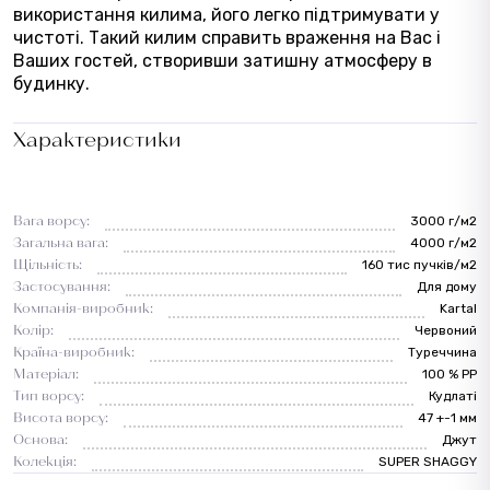
використання килима, його легко підтримувати у
чистоті. Такий килим справить враження на Вас і
Ваших гостей, створивши затишну атмосферу в
будинку.
Характеристики
Вага ворсу:
3000 г/м2
Загальна вага:
4000 г/м2
Щільність:
160 тис пучків/м2
Застосування:
Для дому
Компанія-виробник:
Kartal
Колір:
Червоний
Країна-виробник:
Туреччина
Матеріал:
100 % PP
Тип ворсу:
Кудлаті
Висота ворсу:
47 +-1 мм
Основа:
Джут
Колекція:
SUPER SHAGGY