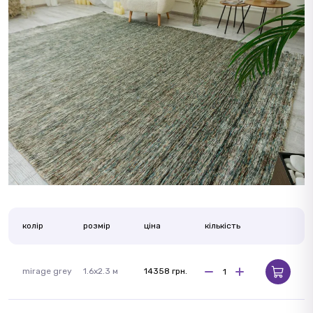
колір
розмір
ціна
кількість
mirage grey
1.6x2.3 м
14358 грн.