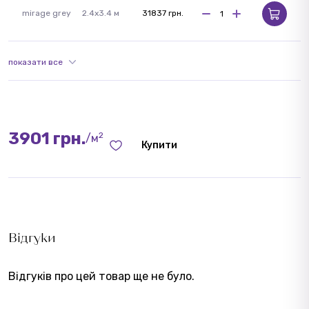
mirage grey
2.4x3.4 м
31837 грн.
показати все
3901 грн.
2
/м
Купити
Відгуки
Відгуків про цей товар ще не було.