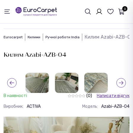
ЗВОРОТНІЙ ЗВЯЗОК
0
Килим Azabi-AZB-0
Eurocarpet
Килими
Ручної роботи India
Килим Azabi-AZB-04
В наявності
(0)
Написати відгук
Виробник:
ACTIVA
Модель:
Azabi-AZB-04