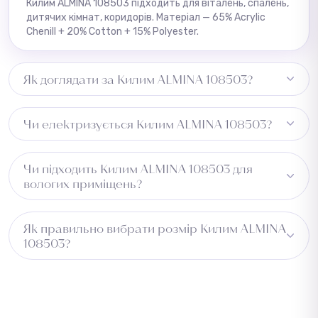
Килим ALMINA 108503 підходить для віталень, спалень,
дитячих кімнат, коридорів. Матеріал — 65% Acrylic
Chenill + 20% Cotton + 15% Polyester.
Як доглядати за Килим ALMINA 108503?
Регулярне пилососіння, плями видаляти одразу
Чи електризується Килим ALMINA 108503?
вологою ганчіркою.
Може незначно електризуватись при низькій
Чи підходить Килим ALMINA 108503 для
вологості.
вологих приміщень?
Не рекомендується для вологих зон.
Як правильно вибрати розмір Килим ALMINA
108503?
Виміряйте довжину приміщення та додайте 5–10 см із
кожного боку для підгону. Для коридору враховуйте
ширину проходу. Зверніться до менеджера —