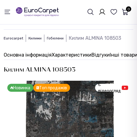
ЗВОРОТНІЙ ЗВЯЗОК
0
Килим ALMINA 108503
Eurocarpet
Килими
Гобелени
Основна інформація
Характеристики
Відгуки
Інші товар
Килим ALMINA 108503
Є
Новинка
Топ продажів
відеоогляд