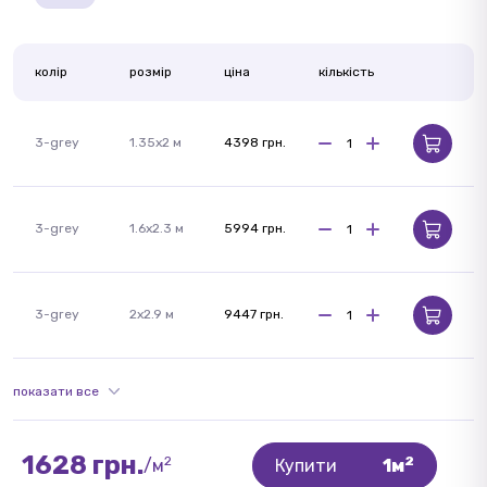
колір
розмір
ціна
кількість
3-grey
1.35x2 м
4398 грн.
3-grey
1.6x2.3 м
5994 грн.
3-grey
2x2.9 м
9447 грн.
показати все
1628 грн.
2
2
/м
Купити
1м