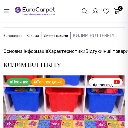
ЗВОРОТНІЙ ЗВЯЗОК
0
КИЛИМ BUTTERFLY
Eurocarpet
Килими
Дитячі килими
Основна інформація
Характеристики
Відгуки
Інші товар
КИЛИМ BUTTERFLY
Є
Новинка
Топ продажів
відеоогляд