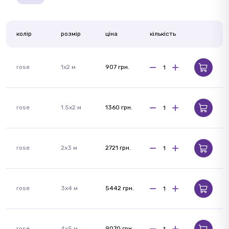
колір
розмір
ціна
кількість
rose
1х2 м
907 грн.
rose
1.5х2 м
1360 грн.
rose
2х3 м
2721 грн.
rose
3х4 м
5442 грн.
rose
4х5 м
9070 грн.