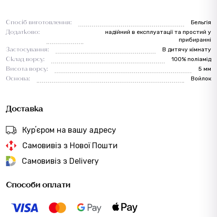
Спосіб виготовлення:
Бельгія
Додатково:
надійний в експлуатації та простий у
прибиранні
Застосування:
В дитячу кімнату
Склад ворсу:
100% поліамід
Висота ворсу:
5 мм
Основа:
Войлок
Доставка
Курʼєром на вашу адресу
Самовивіз з Нової Пошти
Самовивіз з Delivery
Способи оплати