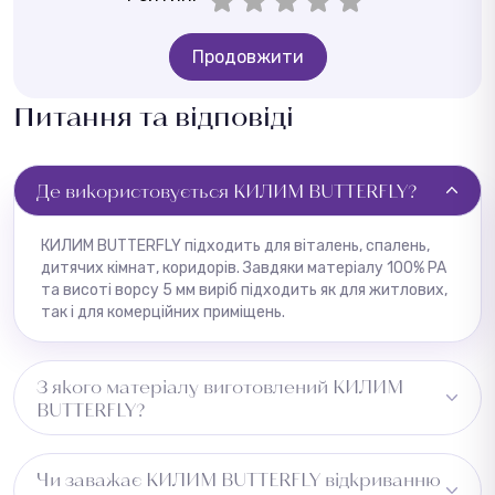
Продовжити
Питання та відповіді
Де використовується КИЛИМ BUTTERFLY?
КИЛИМ BUTTERFLY підходить для віталень, спалень,
дитячих кімнат, коридорів. Завдяки матеріалу 100% PA
та висоті ворсу 5 мм виріб підходить як для житлових,
так і для комерційних приміщень.
З якого матеріалу виготовлений КИЛИМ
BUTTERFLY?
Виготовлено з 100% PA, основа — войлок. Це
Чи заважає КИЛИМ BUTTERFLY відкриванню
забезпечує високу зносостійкість та утримання