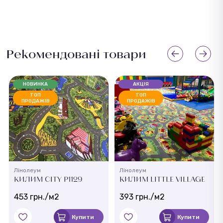
Рекомендовані товари
НОВИНКА
АКЦІЯ
ТОП
ТОП
ПРОДАЖІВ
ПРОДАЖІВ
Лінолеум
Лінолеум
КИЛИМ CITY P1129
КИЛИМ LITTLE VILLAGE
453 грн./м2
393 грн./м2
Купити
Купити