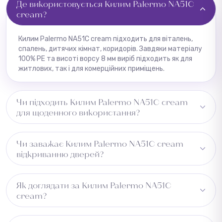
Де використовується Килим Palermo NA51C
cream?
Килим Palermo NA51C cream підходить для віталень,
спалень, дитячих кімнат, коридорів. Завдяки матеріалу
100% PE та висоті ворсу 8 мм виріб підходить як для
житлових, так і для комерційних приміщень.
Чи підходить Килим Palermo NA51C cream
для щоденного використання?
Так. Щільність 480 000 та матеріал 100% PE
Чи заважає Килим Palermo NA51C cream
забезпечують стійкість до зносу при регулярному
відкриванню дверей?
використанні.
Рекомендуємо перевірити зазор під дверима перед
Як доглядати за Килим Palermo NA51C
встановленням.
cream?
Рекомендується акуратне чищення пилососом,