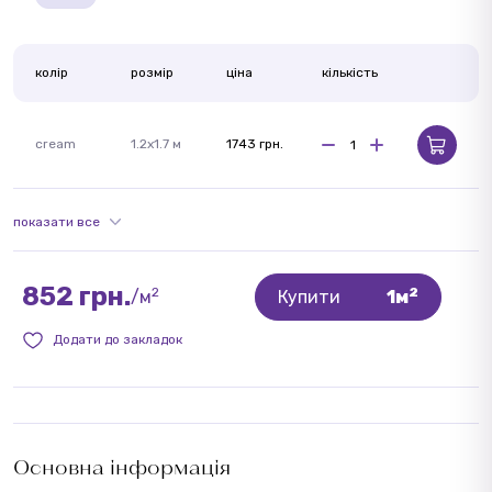
колір
розмір
ціна
кількість
cream
1.2х1.7 м
1743 грн.
показати все
852 грн.
2
2
/м
Купити
1м
Додати до закладок
Основна інформація