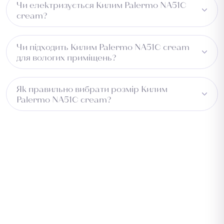
Чи електризується Килим Palermo NA51C
уникати надмірного зволоження.
cream?
Рівень електризації мінімальний при нормальній
Чи підходить Килим Palermo NA51C cream
вологості приміщення.
для вологих приміщень?
Не рекомендується для постійно вологих зон.
Як правильно вибрати розмір Килим
Palermo NA51C cream?
Виміряйте довжину приміщення та додайте 5–10 см із
кожного боку для підгону. Для коридору враховуйте
ширину проходу. Зверніться до менеджера —
підберемо оптимальний розмір безкоштовно.