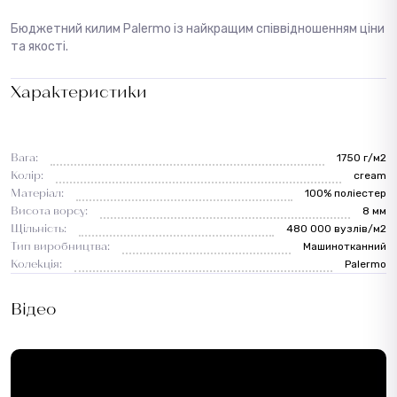
Бюджетний килим Palermo із найкращим співвідношенням ціни
та якості.
Характеристики
Вага:
1750 г/м2
Колір:
cream
Матеріал:
100% поліестер
Висота ворсу:
8 мм
Щільність:
480 000 вузлів/м2
Тип виробництва:
Машинотканний
Колекція:
Palermo
Відео