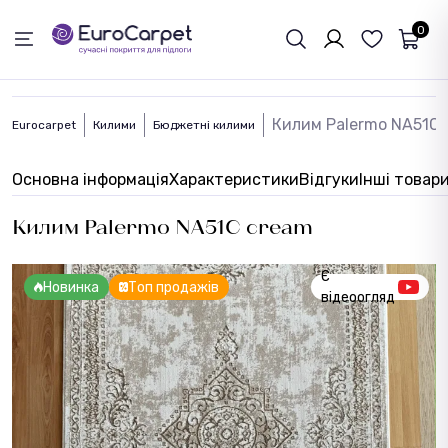
ЗВОРОТНІЙ ЗВЯЗОК
0
Килим Palermo NA51C 
Eurocarpet
Килими
Бюджетні килими
Основна інформація
Характеристики
Відгуки
Інші товар
Килим Palermo NA51C cream
Є
Новинка
Топ продажів
відеоогляд