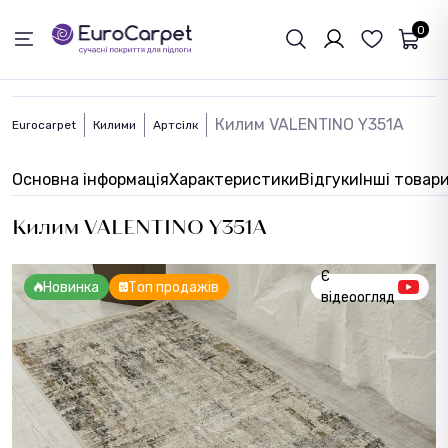
ЗВОРОТНІЙ ЗВЯЗОК
0
Килим VALENTINO Y351A
Eurocarpet
Килими
Артсілк
Основна інформація
Характеристики
Відгуки
Інші товар
Килим VALENTINO Y351A
Є
Новинка
Топ продажів
відеоогляд