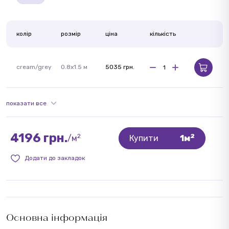
колір
розмір
ціна
кількість
cream/grey
0.8x1.5 м
5035 грн.
показати все
4196 грн.
2
2
/м
Купити
1м
Додати до закладок
Основна інформація