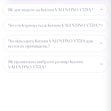
Як доглядати за Килим VALENTINO Y351A?
Регулярне пилососіння, плями видаляти одразу
Чи електризується Килим VALENTINO Y351A?
вологою ганчіркою.
Може незначно електризуватись при низькій
Чи підходить Килим VALENTINO Y351A для
вологості.
вологих приміщень?
Не рекомендується для вологих зон.
Як правильно вибрати розмір Килим
VALENTINO Y351A?
Виміряйте довжину приміщення та додайте 5–10 см із
кожного боку для підгону. Для коридору враховуйте
ширину проходу. Зверніться до менеджера —
підберемо оптимальний розмір безкоштовно.