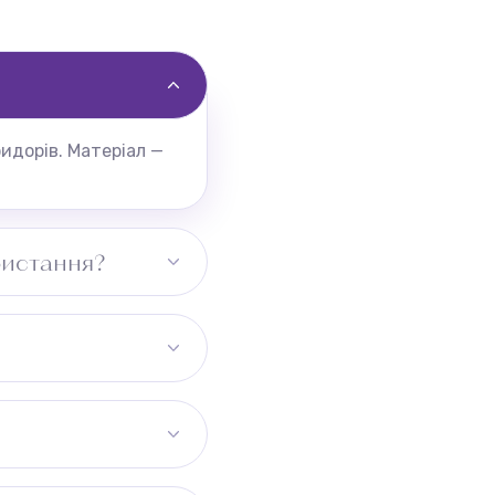
идорів. Матеріал —
ристання?
 при регулярному