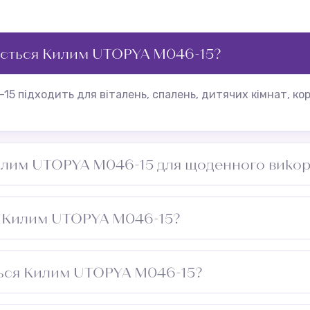
ується Килим UTOPYA M046-15?
5 підходить для віталень, спалень, дитячих кімнат, кор
илим UTOPYA M046-15 для щоденного вико
0 000 та матеріал Акрил забезпечують стійкість до зносу
а Килим UTOPYA M046-15?
ня, плями видаляти одразу вологою ганчіркою.
ться Килим UTOPYA M046-15?