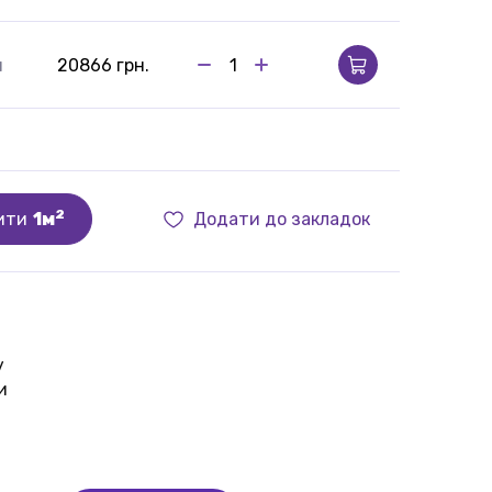
м
20866 грн.
2
ити
1м
Додати до закладок
у
и