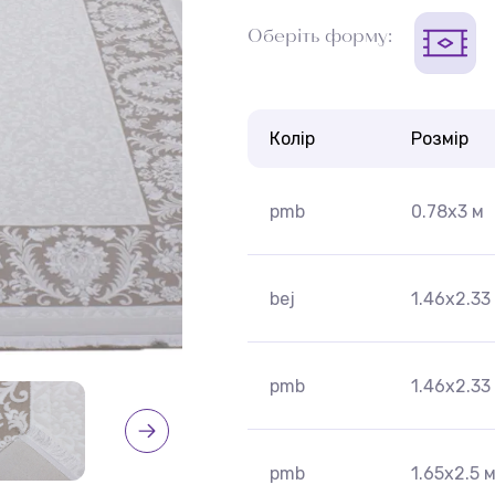
Оберіть форму:
Колір
Розмір
pmb
0.78x3 м
bej
1.46x2.33
pmb
1.46x2.33
pmb
1.65x2.5 