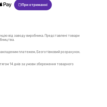
При отриманні
укцію від заводу виробника. Представлені товари
обництва.
 накладеним платежем, Безготівковий розрахунок.
ягом 14 днів за умови збереження товарного