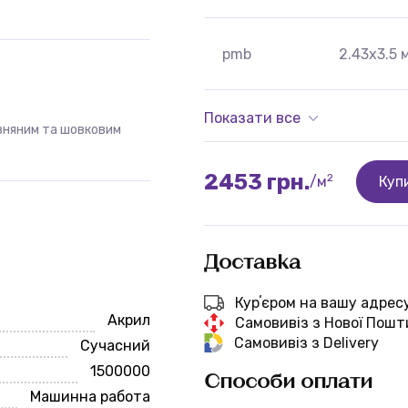
pmb
2.43x3.5 
Показати все
вняним та шовковим
2453 грн.
2
/м
Куп
Доставка
Курʼєром на вашу адрес
Акрил
Самовивіз з Нової Пошт
Самовивіз з Delivery
Сучасний
1500000
Способи оплати
Машинна работа