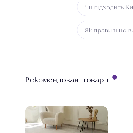
Може незначно елект
Чи підходить К
Не рекомендується д
Як правильно в
Виміряйте довжину п
враховуйте ширину 
безкоштовно.
Рекомендовані товари