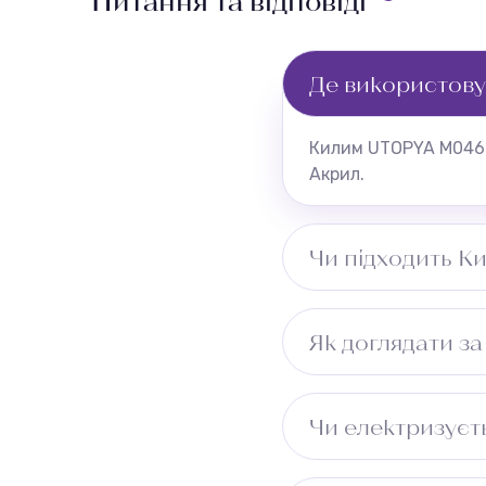
Питання та відповіді
Де використов
Килим UTOPYA M046-1
Акрил.
Чи підходить К
Так. Щільність 1 50
Як доглядати з
використанні.
Регулярне пилососін
Чи електризує