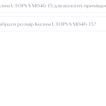
ризуватись при низькій вологості.
илим UTOPYA M046-15 для вологих приміще
ля вологих зон.
ибрати розмір Килим UTOPYA M046-15?
риміщення та додайте 5–10 см із кожного боку для підг
проходу. Зверніться до менеджера — підберемо оптимал