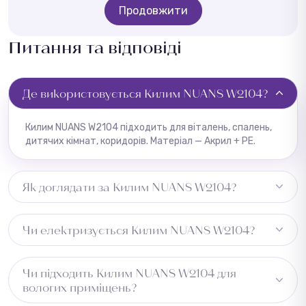
Продовжити
Питання та відповіді
Де використовується Килим NUANS W2104?
Килим NUANS W2104 підходить для віталень, спалень,
дитячих кімнат, коридорів. Матеріал — Акрил + PE.
Як доглядати за Килим NUANS W2104?
Регулярне пилососіння, плями видаляти одразу
Чи електризується Килим NUANS W2104?
вологою ганчіркою.
Може незначно електризуватись при низькій
Чи підходить Килим NUANS W2104 для
вологості.
вологих приміщень?