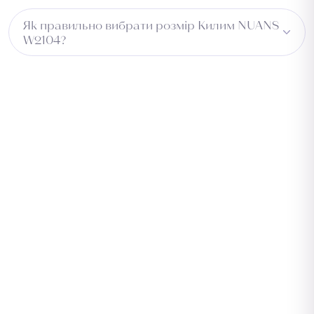
Не рекомендується для вологих зон.
Як правильно вибрати розмір Килим NUANS
W2104?
Виміряйте довжину приміщення та додайте 5–10 см із
кожного боку для підгону. Для коридору враховуйте
ширину проходу. Зверніться до менеджера —
підберемо оптимальний розмір безкоштовно.