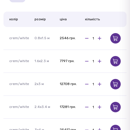
колір
розмір
ціна
кількість
crem/white
0.8x1.5 м
2546 грн.
crem/white
1.6x2.3 м
7797 грн.
crem/white
2x3 м
12708 грн.
crem/white
2.4x3.4 м
17281 грн.
crem/white
3x4 м
25417 грн.