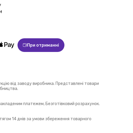
у
и
При отриманні
укцію від заводу виробника. Представлені товари
обництва.
 накладеним платежем, Безготівковий розрахунок.
ягом 14 днів за умови збереження товарного