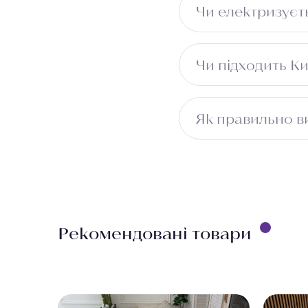
Чи електризуєт
Може незначно елект
Чи підходить К
Не рекомендується д
Як правильно в
Виміряйте довжину п
враховуйте ширину 
безкоштовно.
Рекомендовані товари