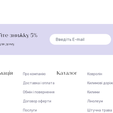
айте знижку 5%
для дому
мація
Каталог
Про компанію
Ковролін
Доставка і оплата
Килимові дорі
Обмін і повернення
Килими
Договор оферти
Лінолеум
Послуги
Штучна трава