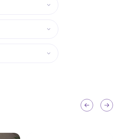
?
ону. Для коридору
ьний розмір