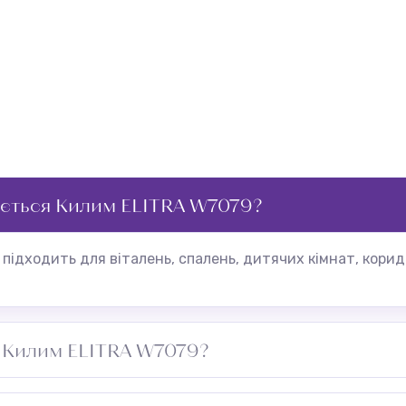
ується Килим ELITRA W7079?
підходить для віталень, спалень, дитячих кімнат, корид
а Килим ELITRA W7079?
ня, плями видаляти одразу вологою ганчіркою.