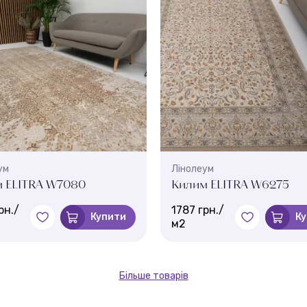
ум
Лінолеум
 ELITRA W7080
Килим ELITRA W6275
рн./
1787 грн./
Купити
К
м2
Більше товарів