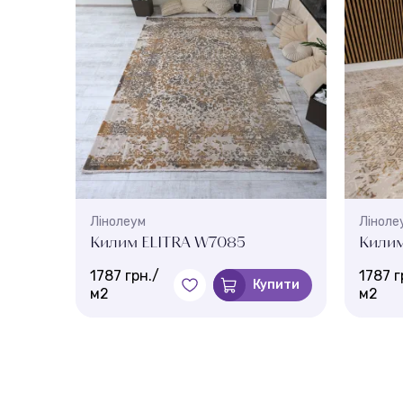
Лінолеум
Ліноле
Килим ELITRA W7085
Килим
1787 грн./
1787 г
пити
Купити
м2
м2