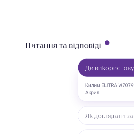
Питання та відповіді
Де використов
Килим ELITRA W7079 
Акрил.
Як доглядати з
Регулярне пилососін