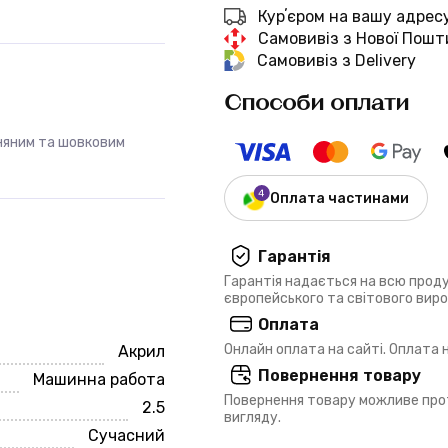
Курʼєром на вашу адрес
Самовивіз з Нової Пошт
Самовивіз з Delivery
Способи оплати
няним та шовковим
Оплата частинами
Гарантія
Гарантія надається на всю прод
європейського та світового вир
Оплата
Онлайн оплата на сайті. Оплата
Акрил
Повернення товару
Машинна работа
Повернення товару можливе прот
2.5
вигляду.
Сучасний