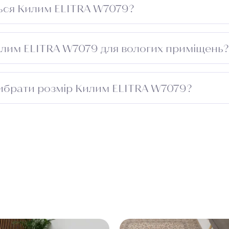
ься Килим ELITRA W7079?
ризуватись при низькій вологості.
илим ELITRA W7079 для вологих приміщень
ля вологих зон.
ибрати розмір Килим ELITRA W7079?
риміщення та додайте 5–10 см із кожного боку для підг
проходу. Зверніться до менеджера — підберемо оптимал