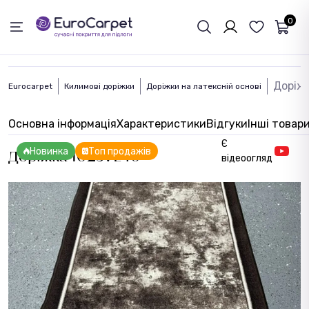
ЗВОРОТНІЙ ЗВЯЗОК
0
Доріж
Eurocarpet
Килимові доріжки
Доріжки на латексній основі
Основна інформація
Характеристики
Відгуки
Інші товар
Є
Новинка
Топ продажів
Доріжка 1023VL40
відеоогляд