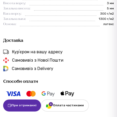
Висота ворсу:
3 мм
Загальна висота:
5 мм
Вага ворсу:
300 г/м2
Загальна вага:
1300 г/м2
Основа:
латекс
Доставка
Курʼєром на вашу адресу
Самовивіз з Нової Пошти
Самовивіз з Delivery
Способи оплати
При отриманні
Оплата частинами