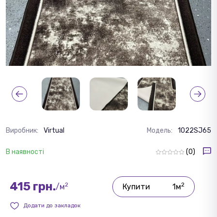
Виробник:
Virtual
Модель:
1022SJ65
В наявності
(0)
415 грн.
2
2
/м
Купити
1м
Додати до закладок