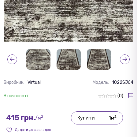
Виробник:
Virtual
Модель:
1022SJ64
В наявності
(0)
415 грн.
2
2
/м
Купити
1м
Додати до закладок