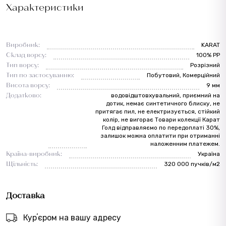
Характеристики
Виробник:
KARAT
Склад ворсу:
100% PP
Тип ворсу:
Розрізний
Тип по застосуванню:
Побутовий, Комерційний
Висота ворсу:
9 мм
Додатково:
водовідштовхувальний, приємний на
дотик, немає синтетичного блиску, не
притягає пил, не електризується, стійкий
колір, не вигорає Товари колекції Карат
Голд відправляємо по передоплаті 30%,
залишок можна оплатити при отриманні
наложенним платежем.
Країна-виробник:
Україна
Щільність:
320 000 пучків/м2
Доставка
Курʼєром на вашу адресу