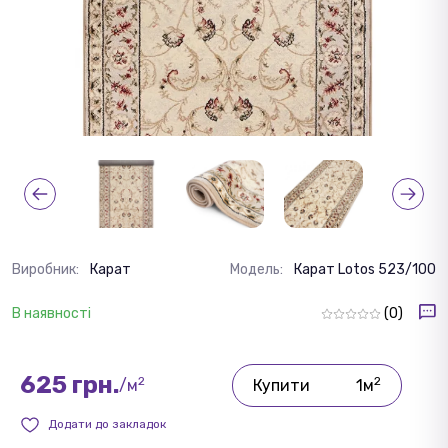
Виробник:
Карат
Модель:
Карат Lotos 523/100
В наявності
(0)
625 грн.
2
2
/м
Купити
1м
Додати до закладок