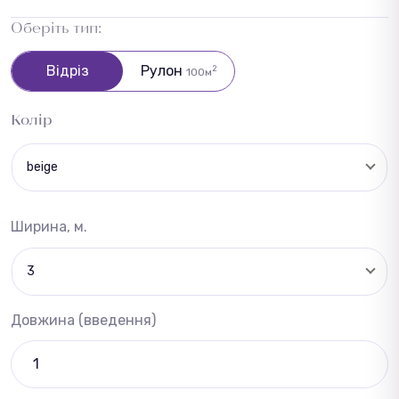
Оберіть тип:
Відріз
Рулон
2
100м
Колір
beige
Ширина, м.
3
Довжина (введення)