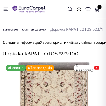
ЗВОРОТНІЙ ЗВЯЗОК
0
Доріжка КАРАТ LOTOS 523/10
Eurocarpet
Килимові доріжки
Основна інформація
Характеристики
Відгуки
Інші товар
Доріжка КАРАТ LOTOS 523/100
Є
Новинка
Топ продажів
відеоогляд