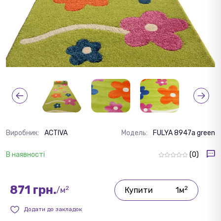
Виробник:
ACTIVA
Модель:
FULYA 8947a green
В наявності
(0)
871 грн.
2
2
/м
Купити
1м
Додати до закладок