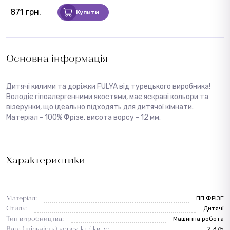
871 грн.
Купити
Основна інформація
Дитячі килими та доріжки FULYA від турецького виробника!
Володіє гіпоалергенними якостями, має яскраві кольори та
візерунки, що ідеально підходять для дитячої кімнати.
Матеріал - 100% Фрізе, висота ворсу - 12 мм.
Характеристики
Матеріал:
ПП ФРІЗЕ
Стиль:
Дитячі
Тип виробництва:
Машинна робота
Вага (щільність) ворсу, кг / кв. м:
2.375