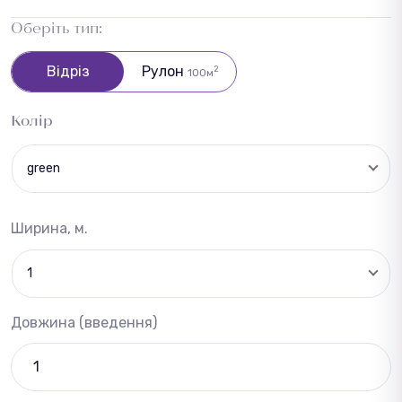
Оберіть тип:
Відріз
Рулон
2
100м
Колір
green
Ширина, м.
1
Довжина (введення)