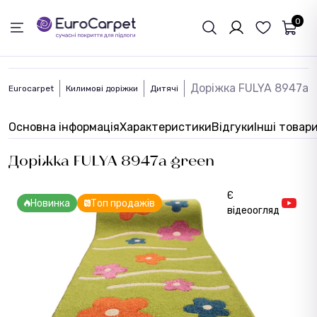
ЗВОРОТНІЙ ЗВЯЗОК
0
Доріжка FULYA 8947a 
Eurocarpet
Килимові доріжки
Дитячі
Основна інформація
Характеристики
Відгуки
Інші товар
Доріжка FULYA 8947a green
Є
Новинка
Топ продажів
відеоогляд