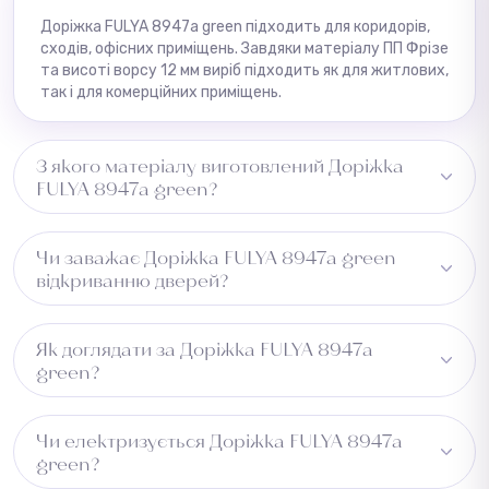
Доріжка FULYA 8947a green підходить для коридорів,
сходів, офісних приміщень. Завдяки матеріалу ПП Фрізе
та висоті ворсу 12 мм виріб підходить як для житлових,
так і для комерційних приміщень.
З якого матеріалу виготовлений Доріжка
FULYA 8947a green?
Виготовлено з ПП Фрізе, основа — джут. Це
Чи заважає Доріжка FULYA 8947a green
забезпечує утримання пилу та вологи та
відкриванню дверей?
довговічність виробу.
Рекомендуємо перевірити зазор під дверима перед
Як доглядати за Доріжка FULYA 8947a
встановленням.
green?
Достатньо регулярного пилососіння. Виріб не вбирає
Чи електризується Доріжка FULYA 8947a
вологу та легко чиститься.
green?