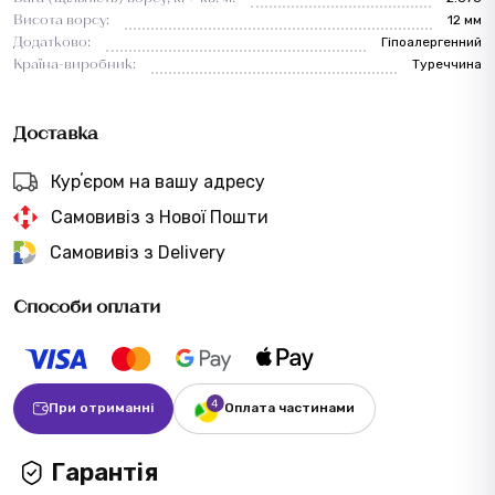
Висота ворсу:
12 мм
Додатково:
Гіпоалергенний
Країна-виробник:
Туреччина
Доставка
Курʼєром на вашу адресу
Самовивіз з Нової Пошти
Самовивіз з Delivery
Способи оплати
При отриманні
Оплата частинами
Гарантія